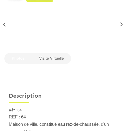
Locaux Professionnels
Maisons
Dossier De Candidature
ESTIMER
Photos
Visite Virtuelle
MON COMPTE
NOTRE AGENCE
Description
Notre Histoire
Nos Services
Réf : 64
Newsletters
REF : 64
Nous Rejoindre
Maison de ville, constitué eau rez-de-chaussée, d'un