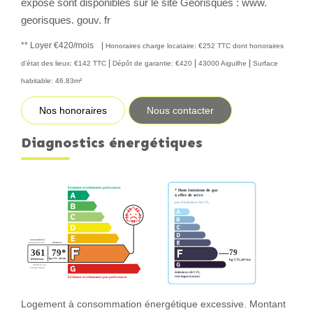
exposé sont disponibles sur le site Géorisques : www.
georisques. gouv. fr
**
Loyer €420/mois
|
Honoraires charge locataire: €252 TTC
dont honoraires
|
|
|
d'état des lieux: €142 TTC
Dépôt de garantie: €420
43000 Aiguilhe
Surface
habitable: 46.83m²
Nos honoraires
Nous contacter
Diagnostics énergétiques
Logement à consommation énergétique excessive. Montant