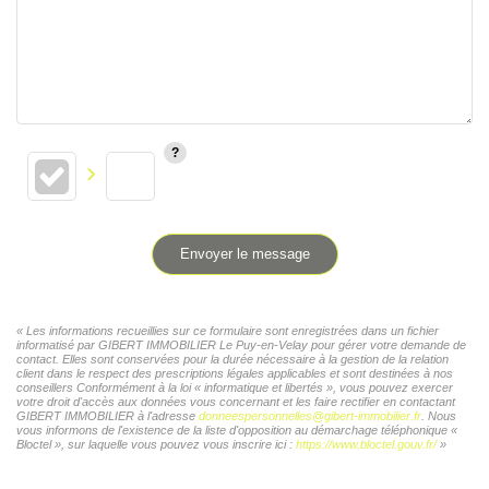
Envoyer le message
« Les informations recueillies sur ce formulaire sont enregistrées dans un fichier
informatisé par GIBERT IMMOBILIER Le Puy-en-Velay pour gérer votre demande de
contact. Elles sont conservées pour la durée nécessaire à la gestion de la relation
client dans le respect des prescriptions légales applicables et sont destinées à nos
conseillers Conformément à la loi « informatique et libertés », vous pouvez exercer
votre droit d'accès aux données vous concernant et les faire rectifier en contactant
GIBERT IMMOBILIER à l'adresse
donneespersonnelles@gibert-immobilier.fr
. Nous
vous informons de l'existence de la liste d'opposition au démarchage téléphonique «
Bloctel », sur laquelle vous pouvez vous inscrire ici :
https://www.bloctel.gouv.fr/
»