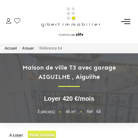
ACHETER
Maisons
Accueil
A louer
Référence 64
Appartements
Locaux Professionnels
Maison de ville T3 avec garage
AIGUILHE
,
Aiguilhe
Parkings
Immeubles
Terrains
Loyer 420 €/mois
3
pièce(s)
•
46
m²
•
Réf : 64
LOUER
Appartements
A Louer
Visite Virtuelle