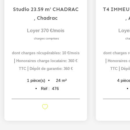
Studio 23.59 m² CHADRAC
,
Chadrac
,
Loyer 370 €/mois
Loye
charges comprises
cha
dont charges récupérables: 10 €/mois
dont charges r
|
|
Honoraires charge locataire: 360 €
Honoraires c
|
|
TTC
Dépôt de garantie: 360 €
TTC
Dépôt
24
m²
1
pièce(s)
4
pièce
Réf :
476