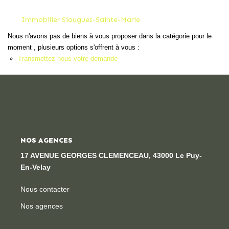
Locaux Professionnels
Immobilier Siaugues-Sainte-Marie
Maisons
Nous n'avons pas de biens à vous proposer dans la catégorie pour le
Dossier De Candidature
moment , plusieurs options s'offrent à vous :
Transmettez-nous votre demande
ESTIMER
MON COMPTE
NOS AGENCES
NOTRE AGENCE
17 AVENUE GEORGES CLEMENCEAU, 43000 Le Puy-
Notre Histoire
En-Velay
Nos Services
Nous contacter
Newsletters
Nos agences
Nous Rejoindre