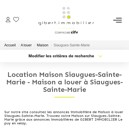
ACHETER
Maisons
Accueil
A louer
Maison
Siaugues-Sainte-Marie
Appartements
Modifier les critères de recherche
Type de transaction
Localisation
Locaux Professionnels
Acheter
Localisation
Parkings
Location Maison Siaugues-Sainte-
Type de bien
Sélectionnez...
Nb pièces min.
Marie - Maison a louer à Siaugues-
Immeubles
Sainte-Marie
Terrains
Plus de critères
Budget max
Créer une alerte
LOUER
Sur notre site consultez les annonces immobilière de Maison à louer
Siaugues-Sainte-Marie. Trouvez votre Maison sur Siaugues-Sainte-
Marie grâce aux annonces immobilières de GIBERT IMMOBILIER Le
puy en velay.
Appartements