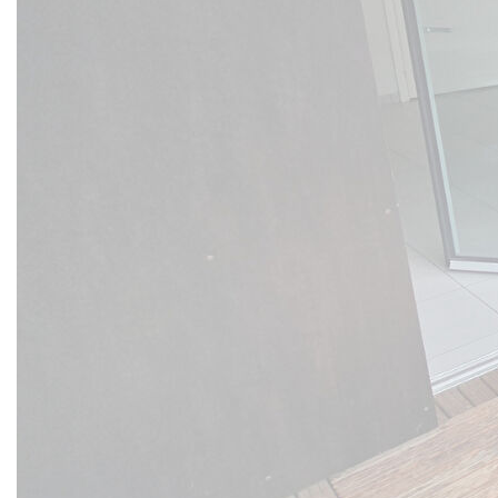
des commodités, sur une rue calme.
CONTACT
Dans une résidence de standing de 2013, au 4ème étage
avec ascenseur.
T3 de 75m², prêt à être habité, traversant EST/OUEST
Une belle pièce de vie de 36 m² avec cuisine
équipée/séjour/salon accès à la terrasse de 7m² , deux
chambres au calme, une salle d'eau avec douche à
l'italienne, toilettes séparés, espace buanderie. Pas de
travaux à prévoir.
Huisseries double vitrage avec volets électriques.
Chauffage individuel au sol (gaz) . Fibre optique. Normes
PMR.
Son plus: un parking sécurisé en sous sol de l'immeuble
d'en face.
PRET A ETRE HABITÉ
CLIQUEZ SUR LA VISITE VIRTUELLE
Exclusivité Gibert Immobilier
visite sur rdv par tel