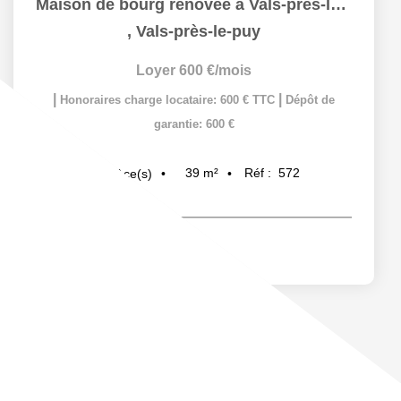
Maison de bourg rénovée à Vals-près-le-Puy – 39m²
,
Vals-près-le-puy
Loyer 600 €/mois
|
|
Honoraires charge locataire: 600 € TTC
Dépôt de
garantie: 600 €
39
m²
Réf :
572
3
pièce(s)