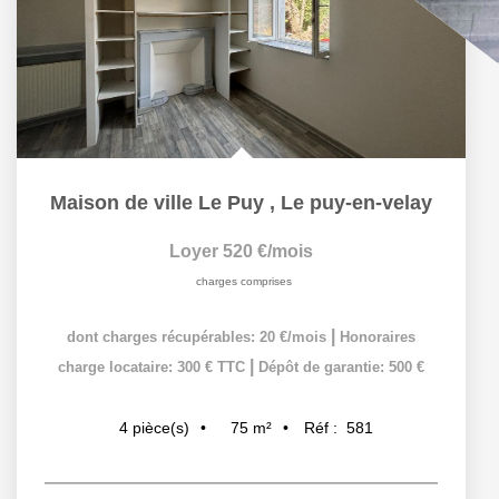
Maison de ville Le Puy
,
Le puy-en-velay
Loyer 520 €/mois
charges comprises
|
dont charges récupérables: 20 €/mois
Honoraires
|
charge locataire: 300 € TTC
Dépôt de garantie: 500 €
75
m²
Réf :
581
4
pièce(s)