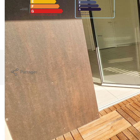
Montant estimé des dépenses annuelles d'énergie pour un
usage standard entre 840€ et 1180€. Pour la date de
référence 01/01/2021.
Imprimer
Partager
Calculer mon budget
Ce bien est soumis à un diagnostic ERP (État
des Risques et Pollutions). Pour en savoir plus,
rendez-vous sur
https://www.georisques.gouv.fr/
Caractéristiques détaillées