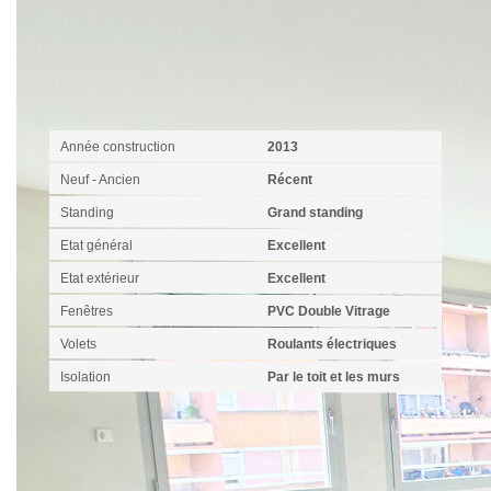
Extérieur
Année construction
2013
Neuf - Ancien
Récent
Standing
Grand standing
Etat général
Excellent
Etat extérieur
Excellent
Fenêtres
PVC Double Vitrage
Volets
Roulants électriques
Isolation
Par le toit et les murs