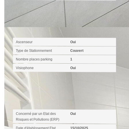
Autres
Ascenseur
Oui
Type de Stationnement
Couvert
Nombre places parking
1
Visiophone
Oui
Diagnostics
Concerné par un Etat des
Oui
Risques et Pollutions (ERP)
Date d'établissement Etat
15/10/2025