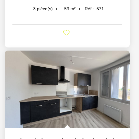
53
m²
Réf :
571
3
pièce(s)