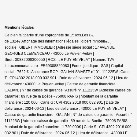
Mentions légales
Ce bien fait partie d'une copropriété de 15 lots.Les charges annuelles sont
de 1324€.
Affichage des informations légales : gibert immobilier | Raison
sociale : GIBERT IMMOBILIER | Adresse siège social : 17 AVENUE
GEORGES CLEMENCEAU - 43000 Le Puy-en-Velay |
Siret : 30882008300050 | RCS : LE PUY EN VELAY | Numero TVA
Intracommunautaire : FR69308820083 | Forme juridique : SAS | Capital
social : 7622 € | Assurance RCP : GALIAN-SMABTP n° 01_111225W |
Carte
T : CPI 4302 2018 000 032 901 | Date de délivrance : 2024-06-12 | Lieu de
délivrance : 43000 Le Puy-en-Velay | Caisse de garantie financière :
GALIAN. | N° de caisse de garantie : Assuré n° 111225W | Adresse caisse de
garantie : 89 rue de la Boétie - 75008 PARIS | Montant de la garantie
financière : 120 000 | Carte G : CPI 4302 2018 000 032 901 | Date de
délivrance : 2024-06-12 | Lieu de délivrance : 43000 LE PUY EN VELAY |
Caisse de garantie financière : GALIAN | N° de caisse de garantie : Assuré n°
111225W | Adresse caisse de garantie : 89 rue de la Boétie - 75008 PARIS |
Montant de la garantie financière : 1 720 000€ | Carte S : CPI 4302 2018 000
032 901 | Date de délivrance : 2024-06-12 | Lieu de délivrance : 43000 LE