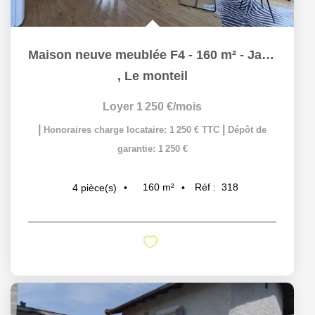
Maison neuve meublée F4 - 160 m² - Jardin et garage , Le...
,
Le monteil
Loyer 1 250 €/mois
|
|
Honoraires charge locataire: 1 250 € TTC
Dépôt de
garantie: 1 250 €
160
m²
Réf :
318
4
pièce(s)