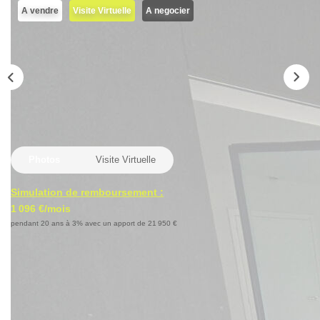
Locaux Professionnels
A vendre
Visite Virtuelle
A negocier
Maisons
Dossier De Candidature
ESTIMER
MON COMPTE
Photos
Visite Virtuelle
NOTRE AGENCE
Simulation de remboursement :
1 096 €/mois
Notre Histoire
pendant 20 ans à 3% avec un apport de 21 950 €
Nos Services
Description
Newsletters
Réf : 4489
Nous Rejoindre
Au coeur de la ville du Puy, secteur Michelet, à deux pas