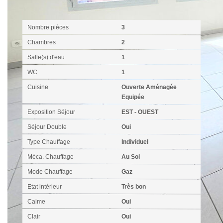
Intérieur
Nombre pièces
3
Chambres
2
Salle(s) d'eau
1
WC
1
Cuisine
Ouverte Aménagée
Equipée
Exposition Séjour
EST - OUEST
Séjour Double
Oui
Type Chauffage
Individuel
Méca. Chauffage
Au Sol
Mode Chauffage
Gaz
Etat intérieur
Très bon
Calme
Oui
Clair
Oui