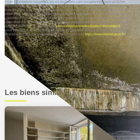
« Les informations recueillies sur ce formulaire sont enregistrées dans un fichier
informatisé par GIBERT IMMOBILIER Le Puy-en-Velay pour gérer votre demande de
contact. Elles sont conservées pour la durée nécessaire à la gestion de la relation
client dans le respect des prescriptions légales applicables et sont destinées à nos
conseillers Conformément à la loi « informatique et libertés », vous pouvez exercer
votre droit d'accès aux données vous concernant et les faire rectifier en contactant
GIBERT IMMOBILIER à l'adresse
donneespersonnelles@gibert-immobilier.fr
. Nous
vous informons de l'existence de la liste d'opposition au démarchage téléphonique «
Bloctel », sur laquelle vous pouvez vous inscrire ici :
https://www.bloctel.gouv.fr/
»
Les biens similaires