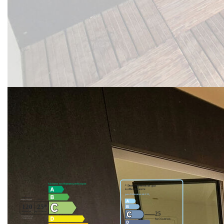
« Consultez l'ensemble de nos biens disponibles sur notre
site internet : www.gibert-immobilier.fr. »
"Gibert Immobilier, votre agence immobilière au Puy-en-
Velay depuis plus de 50 ans, vous accompagne dans tous
vos projets de location, gestion locative, transaction, vente,
assurance, estimation de biens et syndic de copropriété sur
Le Puy et ses alentours."
**
Honoraires à la charge du vendeur
Nos honoraires
Nous contacter
Diagnostics énergétiques