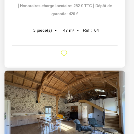
|
|
Honoraires charge locataire: 252 € TTC
Dépôt de
garantie: 420 €
47
m²
Réf :
64
3
pièce(s)