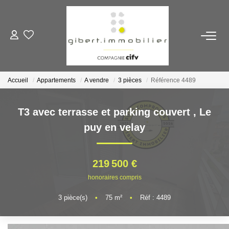
ACHETER
Maisons
Accueil
Appartements
A vendre
3 pièces
Référence 4489
Appartements
Locaux Professionnels
T3 avec terrasse et parking couvert
,
Le
Parkings
puy en velay
Immeubles
Terrains
219 500 €
honoraires compris
LOUER
3
pièce(s)
•
75
m²
•
Réf : 4489
Appartements