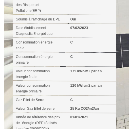
des Risques et
Pollutions(ERP)
Soumis à l'affichage du DPE
Oui
Date établissement
07/02/2023
Diagnostic Energétique
Consommation énergie
C
finale
Consommation énergie
C
primaire
Valeur consommation
135 kWh/m2 par an
énergie finale
Valeur consommation
120 kWh/m2 par an
énergie primaire
Gaz Effet de Serre
C
Valeur Gaz Effet de serre
25 Kg CO2/m2/an
Année de référence des prix
01/01/2021
de l'énergie (DPE réalisés
jusqu'au 30/06/2024)