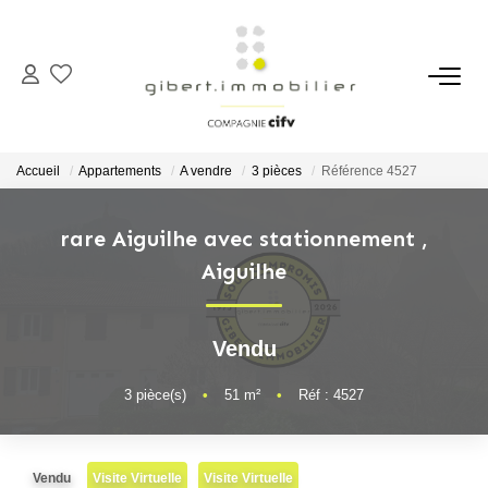
ACHETER
Maisons
Accueil
Appartements
A vendre
3 pièces
Référence 4527
Appartements
Locaux Professionnels
rare Aiguilhe avec stationnement
,
Aiguilhe
Parkings
Immeubles
Terrains
Vendu
3
pièce(s)
•
51
m²
•
Réf : 4527
LOUER
Appartements
Vendu
Visite Virtuelle
Visite Virtuelle