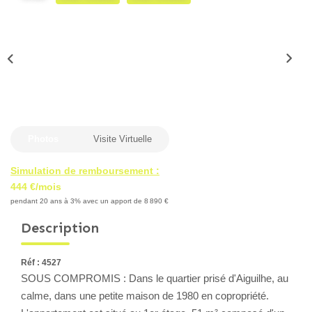
Locaux Professionnels
Maisons
Dossier De Candidature
ESTIMER
Photos
Visite Virtuelle
MON COMPTE
Simulation de remboursement :
444 €/mois
NOTRE AGENCE
pendant 20 ans à 3% avec un apport de 8 890 €
Description
Notre Histoire
Nos Services
Réf : 4527
Newsletters
SOUS COMPROMIS : Dans le quartier prisé d'Aiguilhe, au
Nous Rejoindre
calme, dans une petite maison de 1980 en copropriété.