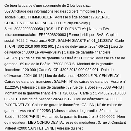
Ce bien fait partie d'une copropriété de 2 lots.Les charges annuelles sont de
50€.
Affichage des informations légales : gibert immobilier | Raison
sociale : GIBERT IMMOBILIER | Adresse siège social : 17 AVENUE
GEORGES CLEMENCEAU - 43000 Le Puy-en-Velay |
Siret : 30882008300050 | RCS : LE PUY EN VELAY | Numero TVA
Intracommunautaire : FR69308820083 | Forme juridique : SAS | Capital
social : 7622 € | Assurance RCP : GALIAN-SMABTP n° 01_111225W |
Carte
T : CPI 4302 2018 000 032 901 | Date de délivrance : 2024-06-12 | Lieu de
délivrance : 43000 Le Puy-en-Velay | Caisse de garantie financière :
GALIAN. | N° de caisse de garantie : Assuré n° 111225W | Adresse caisse de
garantie : 89 rue de la Boétie - 75008 PARIS | Montant de la garantie
financière : 120 000 | Carte G : CPI 4302 2018 000 032 901 | Date de
délivrance : 2024-06-12 | Lieu de délivrance : 43000 LE PUY EN VELAY |
Caisse de garantie financière : GALIAN | N° de caisse de garantie : Assuré n°
111225W | Adresse caisse de garantie : 89 rue de la Boétie - 75008 PARIS |
Montant de la garantie financière : 1 720 000€ | Carte S : CPI 4302 2018 000
032 901 | Date de délivrance : 2024-06-12 | Lieu de délivrance : 43000 LE
PUY EN VELAY | Caisse de garantie financière : GALIAN | N° de caisse de
garantie : Assuré n° 111225W | Adresse caisse de garantie : 89 rue de la
Boétie - 75008 PARIS | Montant de la garantie financière : 3 920 000€ | Nom
du médiateur : MED CONSO DEV | Adresse du médiateur : 3, rue J. Constant
Milleret 42000 SAINT ETIENNE | Adresse du site :