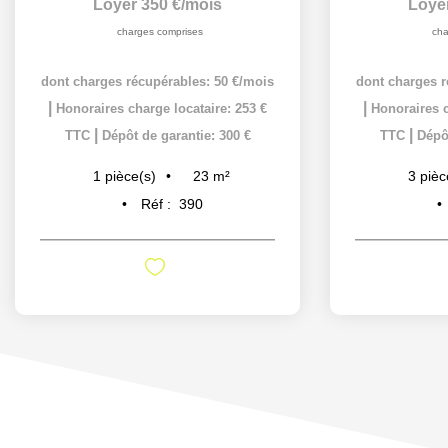
Loyer 350 €/mois
Loye
charges comprises
cha
dont charges récupérables: 50 €/mois
dont charges r
|
|
Honoraires charge locataire: 253 €
Honoraires c
|
|
TTC
Dépôt de garantie: 300 €
TTC
Dépôt
23
m²
1
pièce(s)
3
pièc
Réf :
390