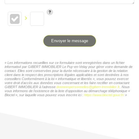
Envoyer le message
« Les informations recueillies sur ce formulaire sont enregistrées dans un fichier
informatisé par GIBERT IMMOBILIER Le Puy-en-Velay pour gérer votre demande de
contact. Elles sont conservées pour la durée nécessaire à la gestion de la relation
client dans le respect des prescriptions légales applicables et sont destinées à nos
conseillers Conformément à la loi « informatique et libertés », vous pouvez exercer
votre droit d'accès aux données vous concernant et les faire rectifier en contactant
GIBERT IMMOBILIER à l'adresse
donneespersonnelles@gibert-immobilier.fr
. Nous
vous informons de l'existence de la liste d'opposition au démarchage téléphonique «
Bloctel », sur laquelle vous pouvez vous inscrire ici :
https://www.bloctel.gouv.fr/
»