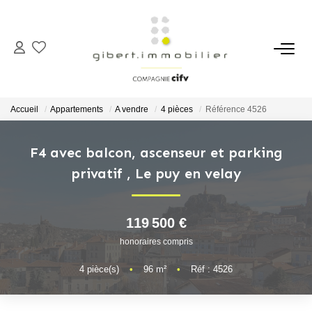
ACHETER
Maisons
Accueil
Appartements
A vendre
4 pièces
Référence 4526
Appartements
Locaux Professionnels
F4 avec balcon, ascenseur et parking
privatif
,
Le puy en velay
Parkings
Immeubles
Terrains
119 500 €
honoraires compris
LOUER
4
pièce(s)
•
96
m²
•
Réf : 4526
Appartements