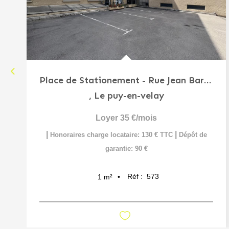
Place de Stationement - Rue Jean Barthélémy
,
Le puy-en-velay
Loyer 35 €/mois
|
|
Honoraires charge locataire: 130 € TTC
Dépôt de
garantie: 90 €
Réf :
573
1
m²