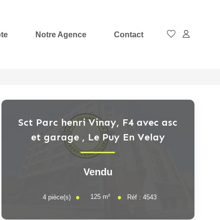
te
Notre Agence
Contact
Sct Parc henri Vinay, F4 avec asc
et garage
,
Le Puy En Velay
Vendu
125
m²
4
pièce(s)
Réf :
4543