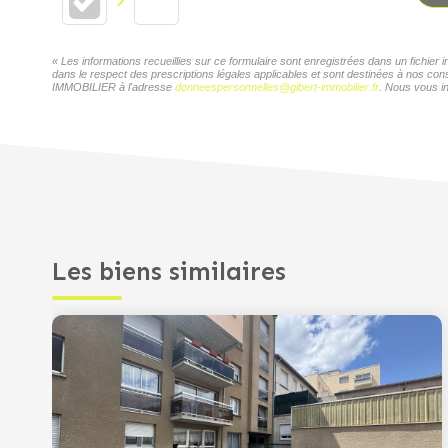
« Les informations recueillies sur ce formulaire sont enregistrées dans un fichi
dans le respect des prescriptions légales applicables et sont destinées à nos con
IMMOBILIER à l'adresse
donneespersonnelles@gibert-immobilier.fr
. Nous vous in
Les biens similaires