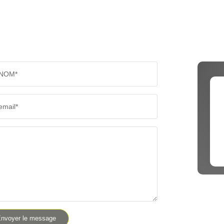
NOM*
email*
nvoyer le message