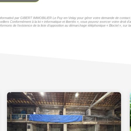
er informatisé par GIBERT IMMOBILIER Le Puy-en-Velay pour gérer votre demande de contact. El
seillers Conformément à la loi « informatique et libertés », vous pouvez exercer votre droit 
formons de l'existence de la liste d'opposition au démarchage téléphonique « Bloctel », sur la