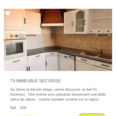
Les informations sur les risques auxquels ce bien est
exposé sont disponibles sur le site Géorisques : www.
georisques. gouv. fr
T4 IMMEUBLE SECURISE
Au 3ème et dernier étage, venez découvrir ce bel F4
lumineux . Une entrée avec placards desservant une belle
pièce de séjour , cuisine équipée ouverte sur le séjour
avec four, plaques et hottes et de nombreux rangements.
Ref. : 505
Il est composé de trois belles chambres. Les informations
sur les risques auxquels ce bien est exposé sont