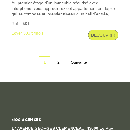
Au premier étage d'un immeuble sécurisé avec
interphone, vous apprécierez cet appartement en duplex
qui se compose au premier niveau d'un hall d'entrée,
d'une cuisine ouverte sur la pièce de séjour, d'un wc, d'un
Ref. : 501
escalier accédant au 2ème niveau avec deux chambres,
d'une salle de bains, d'un wc et d'une buanderie. Un
Loyer 500 €/mois
DÉCOUVRIR
garage spacieux pour deux véhicules. Les informations
sur les risques auxquels ce bien est exposé sont
disponibles sur le site Géorisques : www. georisques.
gouv. fr
1
2
Suivante
NOS AGENCES
17 AVENUE GEORGES CLEMENCEAU, 43000 Le Puy-