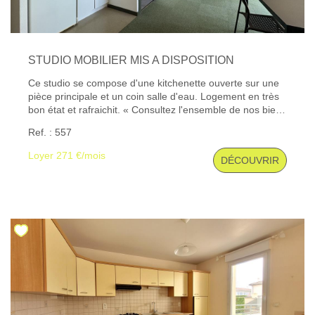
STUDIO MOBILIER MIS A DISPOSITION
Ce studio se compose d'une kitchenette ouverte sur une
pièce principale et un coin salle d'eau. Logement en très
bon état et rafraichit. « Consultez l'ensemble de nos biens
disponibles sur notre site internet : www.gibert-
Ref. : 557
immobilier.fr. » ''Gibert Immobilier, votre agence
immobilière au Puy-en-Velay depuis plus de 50 ans, vous
Loyer 271 €/mois
DÉCOUVRIR
accompagne dans tous vos projets de location, gestion
locative, transaction, vente, assurance, estimation de
biens et syndic de copropriété sur Le Puy et ses
alentours.'' Les informations sur les risques auxquels ce
bien est exposé sont disponibles sur le site Géorisques :
www. georisques. gouv. fr