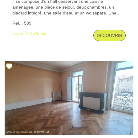
Il se compose d'un hall desservant une cuisine
aménagée, une pièce de séjour, deux chambres, un
placard intégré, une salle d'eau et un wc séparé. Une
CONTACT
cave. Les informations sur les risques auxquels ce bien
Ref. : 589
est exposé sont disponibles sur le site Géorisques : www.
georisques. gouv. fr
Loyer 472 €/mois
DÉCOUVRIR