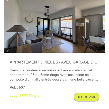
APPARTEMENT 3 PIÈCES - AVEC GARAGE DOUBLE ET CAVE À 10 MIN DU CENTRE-VILLE
Dans une résidence sécurisée et bien entretenue, cet
appartement F3 au 6ème étage avec ascenseur se
compose d'un hall d'entrée desservant une belle pièce de
séjour avec terrasse, une cuisine moderne et équipée, de
Ref. : 507
deux chambres - possibilité de faire une troisième
chambre - et une salle d'eau avec wc séparé. Cave et
Loyer 1 000 €/mois
DÉCOUVRIR
Garage double. Très fonctionnel avec buanderie et
rangement. Chauffage et eau chaude collectif. Double
vitrage et volets électriques. Disponible début Septembre