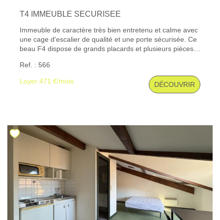
T4 IMMEUBLE SECURISEE
Immeuble de caractère très bien entretenu et calme avec
une cage d'escalier de qualité et une porte sécurisée. Ce
beau F4 dispose de grands placards et plusieurs pièces
agrémentées de magnifiques parquets en chêne et
Ref. : 566
cheminée décorative. Les trois chambres à l'arrière sont
au calme et dominent un très beau jardin privatif, une
Loyer 471 €/mois
DÉCOUVRIR
cuisine meublée et équipée d'une plaque de cuisson, une
salle de bains, une salle d'eau et une buanderie.
Chauffage individuel au gaz. Les informations sur les
risques auxquels ce bien est exposé sont disponibles sur
le site Géorisques : www. georisques. gouv. fr