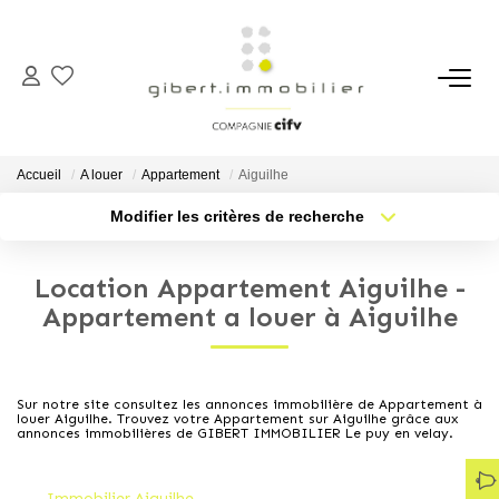
ACHETER
Maisons
Accueil
A louer
Appartement
Aiguilhe
Appartements
Modifier les critères de recherche
Type de transaction
Localisation
Locaux Professionnels
Acheter
Localisation
Parkings
Location Appartement Aiguilhe -
Type de bien
Sélectionnez...
Nb pièces min.
Appartement a louer à Aiguilhe
Immeubles
Terrains
Plus de critères
Budget max
Sur notre site consultez les annonces immobilière de Appartement à
louer Aiguilhe. Trouvez votre Appartement sur Aiguilhe grâce aux
Créer une alerte
LOUER
annonces immobilières de GIBERT IMMOBILIER Le puy en velay.
Appartements
Immobilier Aiguilhe