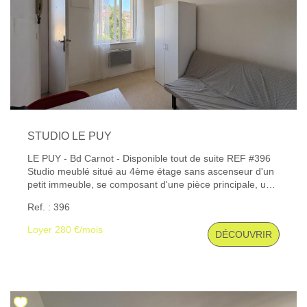
STUDIO LE PUY
LE PUY - Bd Carnot - Disponible tout de suite REF #396
Studio meublé situé au 4ème étage sans ascenseur d'un
petit immeuble, se composant d'une pièce principale, un
coin cuisine, une salle d'eau avec WC. Chauffage
Ref. : 396
électrique. Charges comprises : eau, électricité,
chauffage. Les informations sur les risques auxquels ce
Loyer 280 €/mois
DÉCOUVRIR
bien est exposé sont disponibles sur le site Géorisques :
www. georisques. gouv. fr