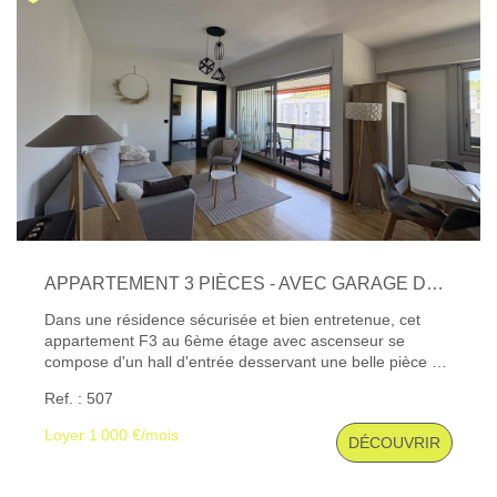
APPARTEMENT 3 PIÈCES - AVEC GARAGE DOUBLE ET CAVE À 10 MIN DU CENTRE-VILLE
Dans une résidence sécurisée et bien entretenue, cet
appartement F3 au 6ème étage avec ascenseur se
compose d'un hall d'entrée desservant une belle pièce de
séjour avec terrasse, une cuisine moderne et équipée, de
Ref. : 507
deux chambres - possibilité de faire une troisième
chambre - et une salle d'eau avec wc séparé. Cave et
Loyer 1 000 €/mois
DÉCOUVRIR
Garage double. Très fonctionnel avec buanderie et
rangement. Chauffage et eau chaude collectif. Double
vitrage et volets électriques. Disponible début Septembre