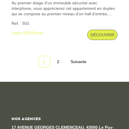
Au premier étage d'un immeuble sécurisé avec
interphone, vous apprécierez cet appartement en duplex
qui se compose au premier niveau d'un hall d'entrée,
d'une cuisine ouverte sur la pièce de séjour, d'un wc, d'un
Ref. : 501
escalier accédant au 2ème niveau avec deux chambres,
d'une salle de bains, d'un wc et d'une buanderie. Un
Loyer 500 €/mois
DÉCOUVRIR
garage spacieux pour deux véhicules. Les informations
sur les risques auxquels ce bien est exposé sont
disponibles sur le site Géorisques : www. georisques.
gouv. fr
1
2
Suivante
NOS AGENCES
17 AVENUE GEORGES CLEMENCEAU, 43000 Le Puy-