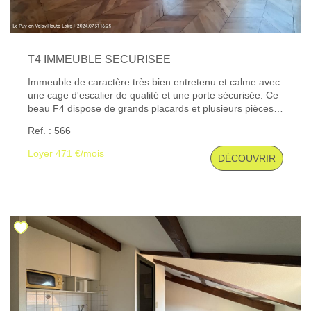
T4 IMMEUBLE SECURISEE
Immeuble de caractère très bien entretenu et calme avec
une cage d'escalier de qualité et une porte sécurisée. Ce
beau F4 dispose de grands placards et plusieurs pièces
agrémentées de magnifiques parquets en chêne et
Ref. : 566
cheminée décorative. Les trois chambres à l'arrière sont
au calme et dominent un très beau jardin privatif, une
Loyer 471 €/mois
DÉCOUVRIR
cuisine meublée et équipée d'une plaque de cuisson, une
salle de bains, une salle d'eau et une buanderie.
Chauffage individuel au gaz. Les informations sur les
risques auxquels ce bien est exposé sont disponibles sur
le site Géorisques : www. georisques. gouv. fr