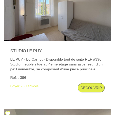
STUDIO LE PUY
LE PUY - Bd Carnot - Disponible tout de suite REF #396
Studio meublé situé au 4ème étage sans ascenseur d'un
petit immeuble, se composant d'une pièce principale, un
coin cuisine, une salle d'eau avec WC. Chauffage
Ref. : 396
électrique. Charges comprises : eau, électricité,
chauffage. Les informations sur les risques auxquels ce
Loyer 280 €/mois
DÉCOUVRIR
bien est exposé sont disponibles sur le site Géorisques :
www. georisques. gouv. fr