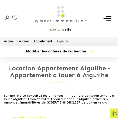
ACHETER
Maisons
Accueil
A louer
Appartement
Aiguilhe
Appartements
Modifier les critères de recherche
Type de transaction
Localisation
Locaux Professionnels
Acheter
Localisation
Parkings
Location Appartement Aiguilhe -
Type de bien
Sélectionnez...
Nb pièces min.
Appartement a louer à Aiguilhe
Immeubles
Terrains
Plus de critères
Budget max
Sur notre site consultez les annonces immobilière de Appartement à
louer Aiguilhe. Trouvez votre Appartement sur Aiguilhe grâce aux
Créer une alerte
LOUER
annonces immobilières de GIBERT IMMOBILIER Le puy en velay.
Appartements
Immobilier Aiguilhe