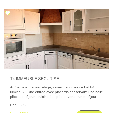
Les informations sur les risques auxquels ce bien est
exposé sont disponibles sur le site Géorisques : www.
georisques. gouv. fr
T4 IMMEUBLE SECURISE
Au 3ème et dernier étage, venez découvrir ce bel F4
lumineux . Une entrée avec placards desservant une belle
pièce de séjour , cuisine équipée ouverte sur le séjour
avec four, plaques et hottes et de nombreux rangements.
Ref. : 505
Il est composé de trois belles chambres. Les informations
sur les risques auxquels ce bien est exposé sont