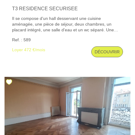
T3 RESIDENCE SECURISEE
Il se compose d'un hall desservant une cuisine
aménagée, une pièce de séjour, deux chambres, un
placard intégré, une salle d'eau et un wc séparé. Une
cave. Les informations sur les risques auxquels ce bien
Ref. : 589
est exposé sont disponibles sur le site Géorisques : www.
georisques. gouv. fr
Loyer 472 €/mois
DÉCOUVRIR