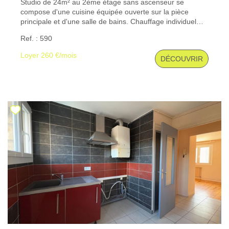
Studio de 24m² au 2ème étage sans ascenseur se
compose d'une cuisine équipée ouverte sur la pièce
principale et d'une salle de bains. Chauffage individuel
CONTACT
électrique. Stationnement à proximité. Les informations
Ref. : 590
sur les risques auxquels ce bien est exposé sont
disponibles sur le site Géorisques : www. georisques.
Loyer 260 €/mois
DÉCOUVRIR
gouv. fr