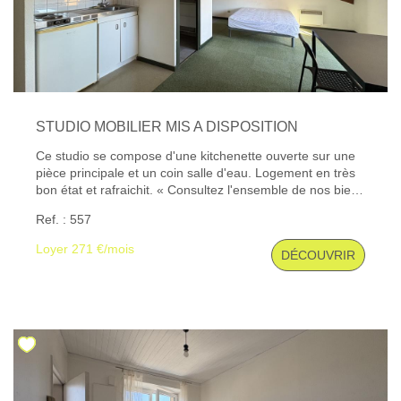
STUDIO MOBILIER MIS A DISPOSITION
Ce studio se compose d'une kitchenette ouverte sur une
pièce principale et un coin salle d'eau. Logement en très
bon état et rafraichit. « Consultez l'ensemble de nos biens
disponibles sur notre site internet : www.gibert-
Ref. : 557
immobilier.fr. » ''Gibert Immobilier, votre agence
immobilière au Puy-en-Velay depuis plus de 50 ans, vous
Loyer 271 €/mois
DÉCOUVRIR
accompagne dans tous vos projets de location, gestion
locative, transaction, vente, assurance, estimation de
biens et syndic de copropriété sur Le Puy et ses
alentours.'' Les informations sur les risques auxquels ce
bien est exposé sont disponibles sur le site Géorisques :
www. georisques. gouv. fr