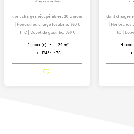
charges comprises
cha
dont charges récupérables: 10 €/mois
dont charges r
|
|
Honoraires charge locataire: 360 €
Honoraires c
|
|
TTC
Dépôt de garantie: 360 €
TTC
Dépôt
24
m²
1
pièce(s)
4
pièce
Réf :
476