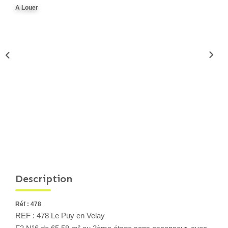
A Louer
Locaux Professionnels
Maisons
Dossier De Candidature
ESTIMER
MON COMPTE
NOTRE AGENCE
Notre Histoire
Description
Nos Services
Newsletters
Réf : 478
REF : 478 Le Puy en Velay
Nous Rejoindre