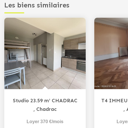
Les biens similaires
Studio 23.59 m² CHADRAC
,
Chadrac
,
Loyer 370 €/mois
Loye