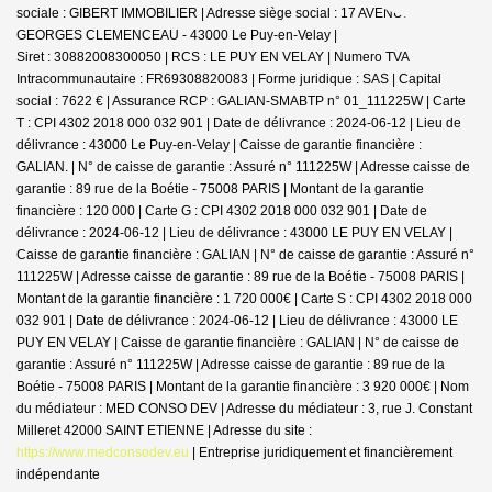
sociale : GIBERT IMMOBILIER | Adresse siège social : 17 AVENUE
GEORGES CLEMENCEAU - 43000 Le Puy-en-Velay |
Siret : 30882008300050 | RCS : LE PUY EN VELAY | Numero TVA
Intracommunautaire : FR69308820083 | Forme juridique : SAS | Capital
social : 7622 € | Assurance RCP : GALIAN-SMABTP n° 01_111225W |
Carte
T : CPI 4302 2018 000 032 901 | Date de délivrance : 2024-06-12 | Lieu de
délivrance : 43000 Le Puy-en-Velay | Caisse de garantie financière :
GALIAN. | N° de caisse de garantie : Assuré n° 111225W | Adresse caisse de
garantie : 89 rue de la Boétie - 75008 PARIS | Montant de la garantie
financière : 120 000 | Carte G : CPI 4302 2018 000 032 901 | Date de
délivrance : 2024-06-12 | Lieu de délivrance : 43000 LE PUY EN VELAY |
Caisse de garantie financière : GALIAN | N° de caisse de garantie : Assuré n°
111225W | Adresse caisse de garantie : 89 rue de la Boétie - 75008 PARIS |
Montant de la garantie financière : 1 720 000€ | Carte S : CPI 4302 2018 000
032 901 | Date de délivrance : 2024-06-12 | Lieu de délivrance : 43000 LE
PUY EN VELAY | Caisse de garantie financière : GALIAN | N° de caisse de
garantie : Assuré n° 111225W | Adresse caisse de garantie : 89 rue de la
Boétie - 75008 PARIS | Montant de la garantie financière : 3 920 000€ | Nom
du médiateur : MED CONSO DEV | Adresse du médiateur : 3, rue J. Constant
Milleret 42000 SAINT ETIENNE | Adresse du site :
https://www.medconsodev.eu
|
Entreprise juridiquement et financièrement
indépendante