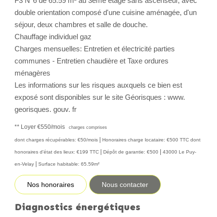
F3 N°6 de 65.59 m² au 3ème étage sans ascenseur, avec
double orientation composé d'une cuisine aménagée, d'un
CONTACT
séjour, deux chambres et salle de douche.
Chauffage individuel gaz
Charges mensuelles: Entretien et électricité parties
communes - Entretien chaudière et Taxe ordures
ménagères
Les informations sur les risques auxquels ce bien est
exposé sont disponibles sur le site Géorisques : www.
georisques. gouv. fr
**
Loyer €550/mois
charges comprises
|
dont charges récupérables: €50/mois
Honoraires charge locataire: €500 TTC
dont
|
|
honoraires d'état des lieux: €199 TTC
Dépôt de garantie: €500
43000 Le Puy-
|
en-Velay
Surface habitable: 65.59m²
Nos honoraires
Nous contacter
Diagnostics énergétiques