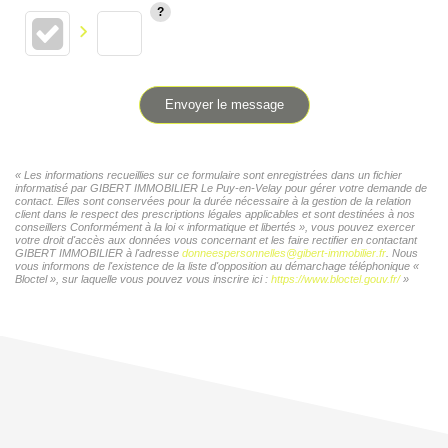
Envoyer le message
« Les informations recueillies sur ce formulaire sont enregistrées dans un fichier
informatisé par GIBERT IMMOBILIER Le Puy-en-Velay pour gérer votre demande de
contact. Elles sont conservées pour la durée nécessaire à la gestion de la relation
client dans le respect des prescriptions légales applicables et sont destinées à nos
conseillers Conformément à la loi « informatique et libertés », vous pouvez exercer
votre droit d'accès aux données vous concernant et les faire rectifier en contactant
GIBERT IMMOBILIER à l'adresse
donneespersonnelles@gibert-immobilier.fr
. Nous
vous informons de l'existence de la liste d'opposition au démarchage téléphonique «
Bloctel », sur laquelle vous pouvez vous inscrire ici :
https://www.bloctel.gouv.fr/
»