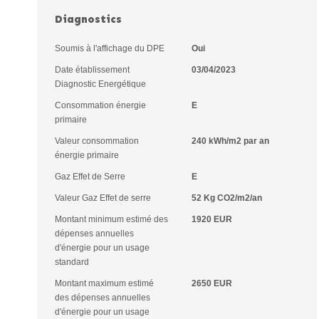
Diagnostics
Soumis à l'affichage du DPE
Oui
Date établissement
03/04/2023
Diagnostic Energétique
Consommation énergie
E
primaire
Valeur consommation
240 kWh/m2 par an
énergie primaire
Gaz Effet de Serre
E
Valeur Gaz Effet de serre
52 Kg CO2/m2/an
Montant minimum estimé des
1920 EUR
dépenses annuelles
d'énergie pour un usage
standard
Montant maximum estimé
2650 EUR
des dépenses annuelles
d'énergie pour un usage