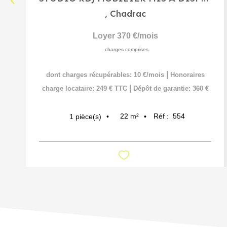
,
Chadrac
Loyer 370 €/mois
charges comprises
|
dont charges récupérables: 10 €/mois
Honoraires
|
charge locataire: 249 € TTC
Dépôt de garantie: 360 €
22
m²
Réf :
554
1
pièce(s)