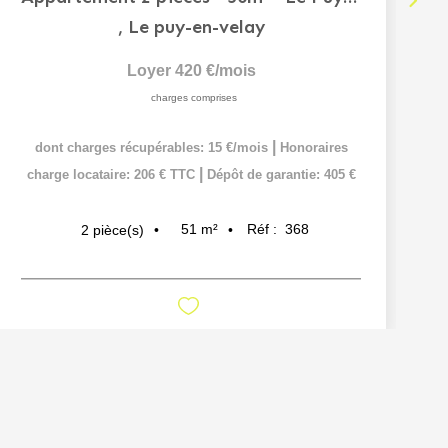
,
Le puy-en-velay
Loyer 420 €/mois
charges comprises
|
dont charges récupérables: 15 €/mois
Honoraires
|
charge locataire: 206 € TTC
Dépôt de garantie: 405 €
51
m²
Réf :
368
2
pièce(s)