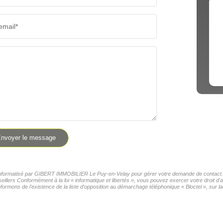
email*
nvoyer le message
er informatisé par GIBERT IMMOBILIER Le Puy-en-Velay pour gérer votre demande de contact. El
seillers Conformément à la loi « informatique et libertés », vous pouvez exercer votre droit 
formons de l'existence de la liste d'opposition au démarchage téléphonique « Bloctel », sur la