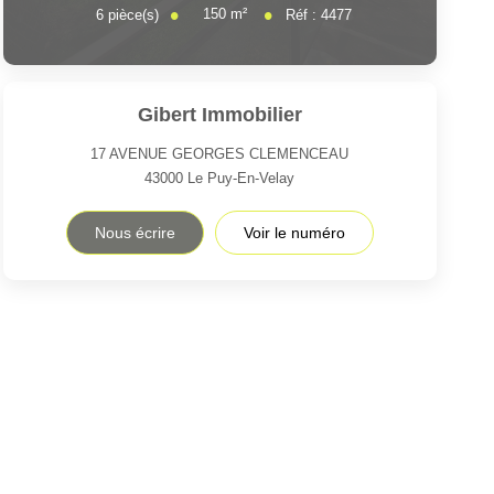
150
m²
6
pièce(s)
Réf :
4477
Gibert Immobilier
17 AVENUE GEORGES CLEMENCEAU
43000
Le Puy-En-Velay
Nous écrire
Voir le numéro