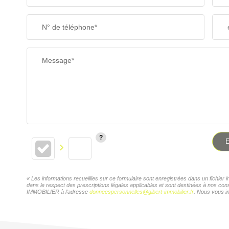
N° de téléphone*
Message*
E
« Les informations recueillies sur ce formulaire sont enregistrées dans un fichi
dans le respect des prescriptions légales applicables et sont destinées à nos con
IMMOBILIER à l'adresse
donneespersonnelles@gibert-immobilier.fr
. Nous vous in