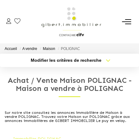
ACHETER
Maisons
Accueil
A vendre
Maison
POLIGNAC
Appartements
Modifier les critères de recherche
Type de transaction
Localisation
Locaux Professionnels
Acheter
Localisation
Parkings
Achat / Vente Maison POLIGNAC -
Type de bien
Sélectionnez...
Nb pièces min.
Maison a vendre à POLIGNAC
Immeubles
Terrains
Plus de critères
Budget max
Sur notre site consultez les annonces immobilière de Maison à
vendre POLIGNAC. Trouvez votre Maison sur POLIGNAC grâce aux
Créer une alerte
LOUER
annonces immobilières de GIBERT IMMOBILIER Le puy en velay.
Appartements
Immobilier POLIGNAC