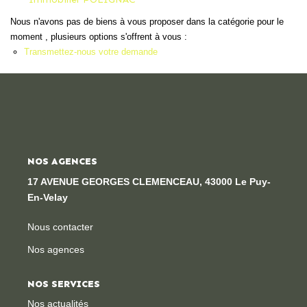
Locaux Professionnels
Nous n'avons pas de biens à vous proposer dans la catégorie pour le
Maisons
moment , plusieurs options s'offrent à vous :
Transmettez-nous votre demande
Dossier De Candidature
ESTIMER
MON COMPTE
NOS AGENCES
17 AVENUE GEORGES CLEMENCEAU, 43000 Le Puy-
NOTRE AGENCE
En-Velay
Notre Histoire
Nous contacter
Nos Services
Nos agences
Newsletters
NOS SERVICES
Nous Rejoindre
Nos actualités