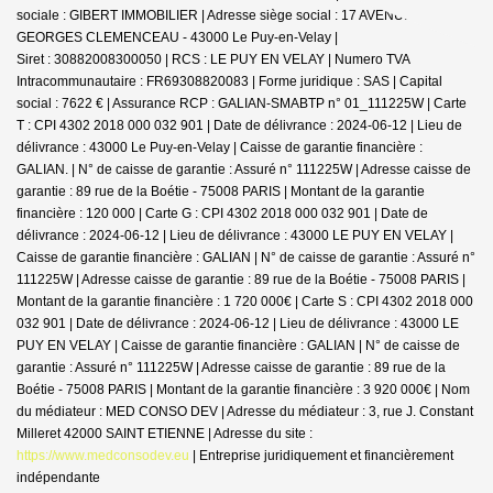
sociale : GIBERT IMMOBILIER | Adresse siège social : 17 AVENUE
GEORGES CLEMENCEAU - 43000 Le Puy-en-Velay |
Siret : 30882008300050 | RCS : LE PUY EN VELAY | Numero TVA
Intracommunautaire : FR69308820083 | Forme juridique : SAS | Capital
social : 7622 € | Assurance RCP : GALIAN-SMABTP n° 01_111225W |
Carte
T : CPI 4302 2018 000 032 901 | Date de délivrance : 2024-06-12 | Lieu de
délivrance : 43000 Le Puy-en-Velay | Caisse de garantie financière :
GALIAN. | N° de caisse de garantie : Assuré n° 111225W | Adresse caisse de
garantie : 89 rue de la Boétie - 75008 PARIS | Montant de la garantie
financière : 120 000 | Carte G : CPI 4302 2018 000 032 901 | Date de
délivrance : 2024-06-12 | Lieu de délivrance : 43000 LE PUY EN VELAY |
Caisse de garantie financière : GALIAN | N° de caisse de garantie : Assuré n°
111225W | Adresse caisse de garantie : 89 rue de la Boétie - 75008 PARIS |
Montant de la garantie financière : 1 720 000€ | Carte S : CPI 4302 2018 000
032 901 | Date de délivrance : 2024-06-12 | Lieu de délivrance : 43000 LE
PUY EN VELAY | Caisse de garantie financière : GALIAN | N° de caisse de
garantie : Assuré n° 111225W | Adresse caisse de garantie : 89 rue de la
Boétie - 75008 PARIS | Montant de la garantie financière : 3 920 000€ | Nom
du médiateur : MED CONSO DEV | Adresse du médiateur : 3, rue J. Constant
Milleret 42000 SAINT ETIENNE | Adresse du site :
https://www.medconsodev.eu
|
Entreprise juridiquement et financièrement
indépendante