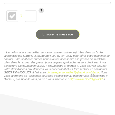
Envoyer le message
« Les informations recueillies sur ce formulaire sont enregistrées dans un fichier
informatisé par GIBERT IMMOBILIER Le Puy-en-Velay pour gérer votre demande de
contact. Elles sont conservées pour la durée nécessaire à la gestion de la relation
client dans le respect des prescriptions légales applicables et sont destinées à nos
conseillers Conformément à la loi « informatique et libertés », vous pouvez exercer
votre droit d'accès aux données vous concernant et les faire rectifier en contactant
GIBERT IMMOBILIER à l'adresse
donneespersonnelles@gibert-immobilier.fr
. Nous
vous informons de l'existence de la liste d'opposition au démarchage téléphonique «
Bloctel », sur laquelle vous pouvez vous inscrire ici :
https://www.bloctel.gouv.fr/
»