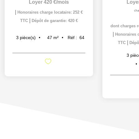
Loyer 420 €/mois
Loye
cha
|
Honoraires charge locataire: 252 €
|
TTC
Dépôt de garantie: 420 €
dont charges r
|
Honoraires c
47
m²
Réf :
64
3
pièce(s)
|
TTC
Dépôt
3
pièc