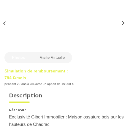
Locaux Professionnels
Maisons
Dossier De Candidature
ESTIMER
Photos
Visite Virtuelle
MON COMPTE
Simulation de remboursement :
794 €/mois
NOTRE AGENCE
pendant 20 ans à 3% avec un apport de 15 900 €
Description
Notre Histoire
Nos Services
Réf : 4507
Newsletters
Exclusivité Gibert Immobilier : Maison ossature bois sur les
hauteurs de Chadrac
Nous Rejoindre