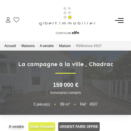
ACHETER
Maisons
Accueil
Maisons
A vendre
Maison
Référence 4507
Appartements
Locaux Professionnels
La campagne à la ville
,
Chadrac
Parkings
Immeubles
159 000 €
Terrains
honoraires compris
3
pièce(s)
•
89
m²
•
Réf : 4507
LOUER
Appartements
A vendre
Visite Virtuelle
URGENT FAIRE OFFRE