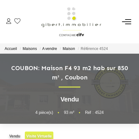
ACHETER
Maisons
Accueil
Maisons
A vendre
Maison
Référence 4524
Appartements
Locaux Professionnels
COUBON: Maison F4 93 m2 hab sur 850
m²
,
Coubon
Parkings
Immeubles
Terrains
Vendu
4
pièce(s)
•
93
m²
•
Réf : 4524
LOUER
Appartements
Vendu
Visite Virtuelle