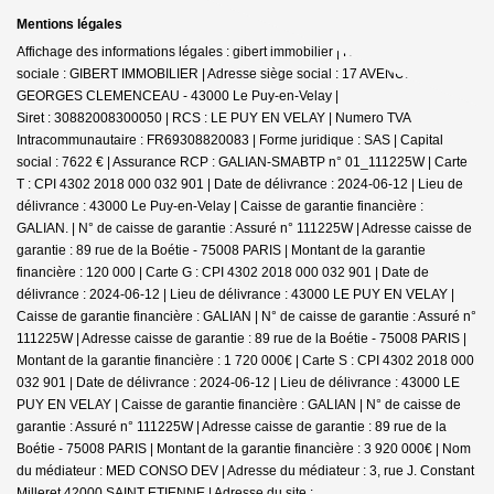
Mentions légales
Affichage des informations légales : gibert immobilier | Raison
sociale : GIBERT IMMOBILIER | Adresse siège social : 17 AVENUE
GEORGES CLEMENCEAU - 43000 Le Puy-en-Velay |
Siret : 30882008300050 | RCS : LE PUY EN VELAY | Numero TVA
Intracommunautaire : FR69308820083 | Forme juridique : SAS | Capital
social : 7622 € | Assurance RCP : GALIAN-SMABTP n° 01_111225W |
Carte
T : CPI 4302 2018 000 032 901 | Date de délivrance : 2024-06-12 | Lieu de
délivrance : 43000 Le Puy-en-Velay | Caisse de garantie financière :
GALIAN. | N° de caisse de garantie : Assuré n° 111225W | Adresse caisse de
garantie : 89 rue de la Boétie - 75008 PARIS | Montant de la garantie
financière : 120 000 | Carte G : CPI 4302 2018 000 032 901 | Date de
délivrance : 2024-06-12 | Lieu de délivrance : 43000 LE PUY EN VELAY |
Caisse de garantie financière : GALIAN | N° de caisse de garantie : Assuré n°
111225W | Adresse caisse de garantie : 89 rue de la Boétie - 75008 PARIS |
Montant de la garantie financière : 1 720 000€ | Carte S : CPI 4302 2018 000
032 901 | Date de délivrance : 2024-06-12 | Lieu de délivrance : 43000 LE
PUY EN VELAY | Caisse de garantie financière : GALIAN | N° de caisse de
garantie : Assuré n° 111225W | Adresse caisse de garantie : 89 rue de la
Boétie - 75008 PARIS | Montant de la garantie financière : 3 920 000€ | Nom
du médiateur : MED CONSO DEV | Adresse du médiateur : 3, rue J. Constant
Milleret 42000 SAINT ETIENNE | Adresse du site :