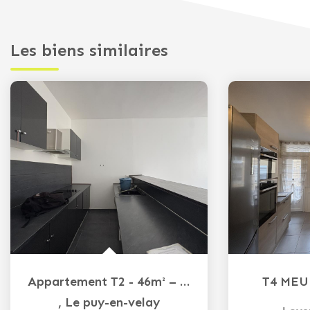
Les biens similaires
Appartement T2 - 46m² – Le Puy-en-Velay
T4 MEU
,
Le puy-en-velay