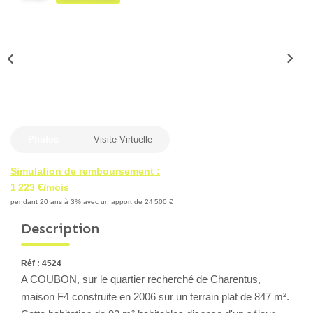
Locaux Professionnels
Maisons
Dossier De Candidature
ESTIMER
Photos
Visite Virtuelle
MON COMPTE
Simulation de remboursement :
1 223 €/mois
NOTRE AGENCE
pendant 20 ans à 3% avec un apport de 24 500 €
Description
Notre Histoire
Nos Services
Réf : 4524
Newsletters
A COUBON, sur le quartier recherché de Charentus,
Nous Rejoindre
maison F4 construite en 2006 sur un terrain plat de 847 m².