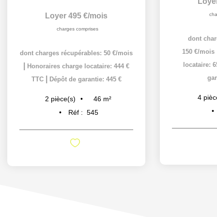
Loye
Loyer 495 €/mois
cha
charges comprises
dont char
150 €/mois
dont charges récupérables: 50 €/mois
locataire: 
|
Honoraires charge locataire: 444 €
gar
|
TTC
Dépôt de garantie: 445 €
4
pièc
46
m²
2
pièce(s)
Réf :
545