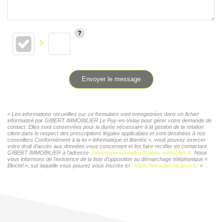
Envoyer le message
« Les informations recueillies sur ce formulaire sont enregistrées dans un fichier
informatisé par GIBERT IMMOBILIER Le Puy-en-Velay pour gérer votre demande de
contact. Elles sont conservées pour la durée nécessaire à la gestion de la relation
client dans le respect des prescriptions légales applicables et sont destinées à nos
conseillers Conformément à la loi « informatique et libertés », vous pouvez exercer
votre droit d'accès aux données vous concernant et les faire rectifier en contactant
GIBERT IMMOBILIER à l'adresse
donneespersonnelles@gibert-immobilier.fr
. Nous
vous informons de l'existence de la liste d'opposition au démarchage téléphonique «
Bloctel », sur laquelle vous pouvez vous inscrire ici :
https://www.bloctel.gouv.fr/
»