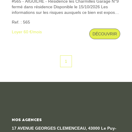
#565 - AIGUILHE - Résidence les Charmilles Garage N°9
fermé dans résidence Disponible le 15/10/2026 Les
informations sur les risques auxquels ce bien est exposé
CONTACT
sont disponibles sur le site Géorisques : www. georisques.
Ref. : 565
gouv. fr
Loyer 60 €/mois
DÉCOUVRIR
1
NOS AGENCES
17 AVENUE GEORGES CLEMENCEAU, 43000 Le Puy-