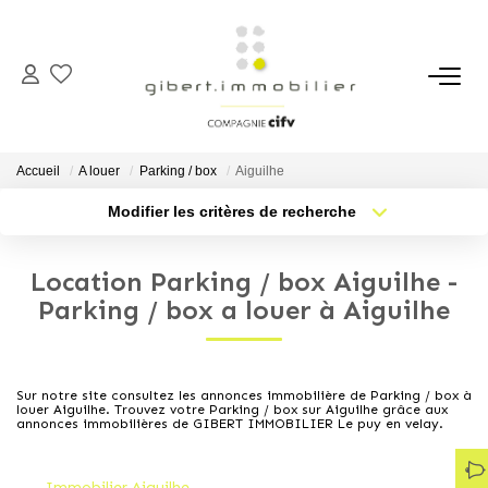
ACHETER
Maisons
Accueil
A louer
Parking / box
Aiguilhe
Appartements
Modifier les critères de recherche
Type de transaction
Localisation
Locaux Professionnels
Acheter
Localisation
Parkings
Location Parking / box Aiguilhe -
Type de bien
Sélectionnez...
Nb pièces min.
Parking / box a louer à Aiguilhe
Immeubles
Terrains
Plus de critères
Budget max
Sur notre site consultez les annonces immobilière de Parking / box à
louer Aiguilhe. Trouvez votre Parking / box sur Aiguilhe grâce aux
Créer une alerte
LOUER
annonces immobilières de GIBERT IMMOBILIER Le puy en velay.
Appartements
Immobilier Aiguilhe