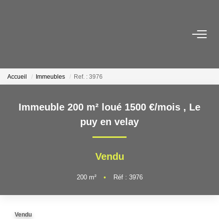
ACHETER
Maisons
Accueil
Immeubles
Ref. : 3976
Appartements
Locaux Professionnels
Immeuble 200 m² loué 1500 €/mois
,
Le
Parkings
puy en velay
Immeubles
Terrains
Vendu
200
m²
•
Réf : 3976
LOUER
Appartements
Vendu