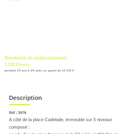
Locaux Professionnels
Maisons
Dossier De Candidature
ESTIMER
Simulation de remboursement :
MON COMPTE
1 103 €/mois
pendant 20 ans à 3% avec un apport de 22 100 €
NOTRE AGENCE
Notre Histoire
Description
Nos Services
Newsletters
Réf : 3976
A côté de la place Cadelade, immeuble sur 5 niveaux
Nous Rejoindre
composé :