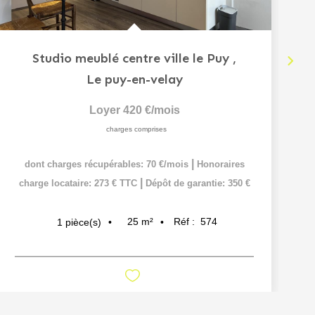
Studio meublé centre ville le Puy
,
Le puy-en-velay
Loyer 420 €/mois
charges comprises
|
dont charges récupérables: 70 €/mois
Honoraires
|
charge locataire: 273 € TTC
Dépôt de garantie: 350 €
25
m²
Réf :
574
1
pièce(s)