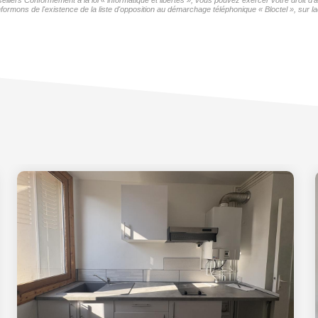
seillers Conformément à la loi « informatique et libertés », vous pouvez exercer votre droit 
formons de l'existence de la liste d'opposition au démarchage téléphonique « Bloctel », sur la