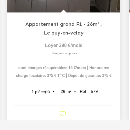
Appartement grand F1 - 26m²
,
Le puy-en-velay
Loyer 390 €/mois
charges comprises
|
dont charges récupérables: 15 €/mois
Honoraires
|
charge locataire: 375 € TTC
Dépôt de garantie: 375 €
26
m²
Réf :
579
1
pièce(s)