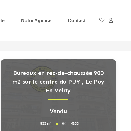
te
Notre Agence
Contact
Bureaux en rez-de-chaussée 900
m2 sur le centre du PUY
,
Le Puy
En Velay
Vendu
900
m²
Réf :
4533