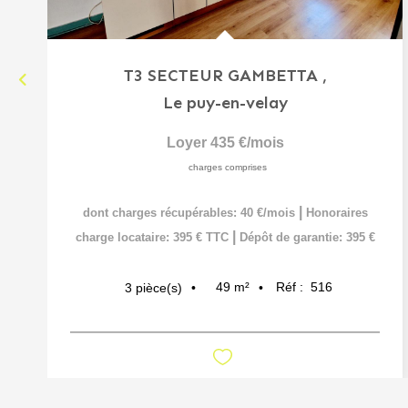
T3 SECTEUR GAMBETTA
,
Le puy-en-velay
Loyer 435 €/mois
charges comprises
|
dont charges récupérables: 40 €/mois
Honoraires
|
charge locataire: 395 € TTC
Dépôt de garantie: 395 €
49
m²
Réf :
516
3
pièce(s)