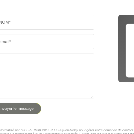
NOM*
email*
nvoyer le message
er informatisé par GIBERT IMMOBILIER Le Puy-en-Velay pour gérer votre demande de contact. El