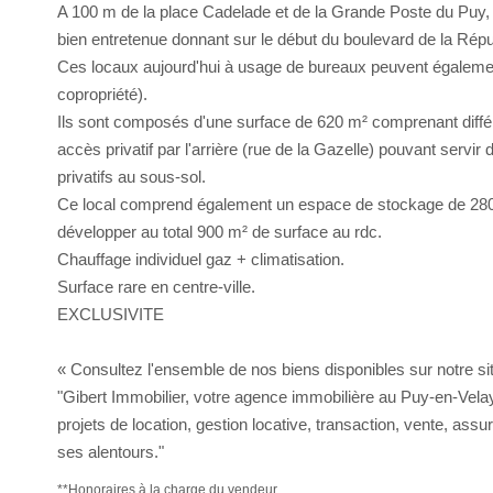
A 100 m de la place Cadelade et de la Grande Poste du Puy, 
bien entretenue donnant sur le début du boulevard de la Répu
Ces locaux aujourd'hui à usage de bureaux peuvent égalemen
copropriété).
Ils sont composés d'une surface de 620 m² comprenant différ
accès privatif par l'arrière (rue de la Gazelle) pouvant servi
privatifs au sous-sol.
Ce local comprend également un espace de stockage de 280
développer au total 900 m² de surface au rdc.
Chauffage individuel gaz + climatisation.
Surface rare en centre-ville.
EXCLUSIVITE
« Consultez l'ensemble de nos biens disponibles sur notre site
"Gibert Immobilier, votre agence immobilière au Puy-en-Vel
projets de location, gestion locative, transaction, vente, ass
ses alentours."
**
Honoraires à la charge du vendeur