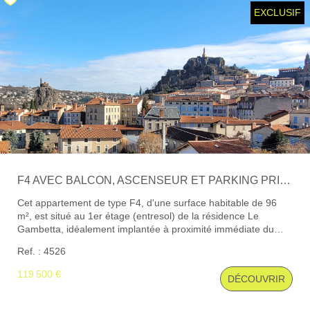
EXCLUSIF
Locaux Professionnels
Maisons
Dossier De Candidature
ESTIMER
MON COMPTE
F4 AVEC BALCON, ASCENSEUR ET PARKING PRIVATIF
NOTRE AGENCE
Cet appartement de type F4, d'une surface habitable de 96
m², est situé au 1er étage (entresol) de la résidence Le
Notre Histoire
Gambetta, idéalement implantée à proximité immédiate du
centre-ville. L'ensemble des commodités (écoles, commerces,
Nos Services
Ref. : 4526
services médicaux, transports) se trouve à moins de 300
mètres. Traversant et lumineux, il se compose d'une entrée
Newsletters
119 500 €
DÉCOUVRIR
avec placards, d'un séjour de 26 m² et d'une cuisine
Nous Rejoindre
indépendante, tous deux ouvrant sur un balcon côté boulevard
Gambetta. L'espace nuit comprend trois chambres, dont deux