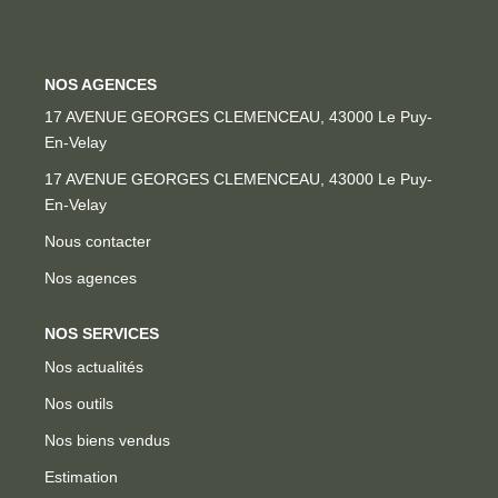
Locaux Professionnels
Maisons
NOS AGENCES
Dossier De Candidature
17 AVENUE GEORGES CLEMENCEAU, 43000 Le Puy-
En-Velay
ESTIMER
Nous contacter
Nos agences
MON COMPTE
NOS SERVICES
NOTRE AGENCE
Nos actualités
Nos outils
Notre Histoire
Nos biens vendus
Nos Services
Estimation
Newsletters
Mon compte
Nous Rejoindre