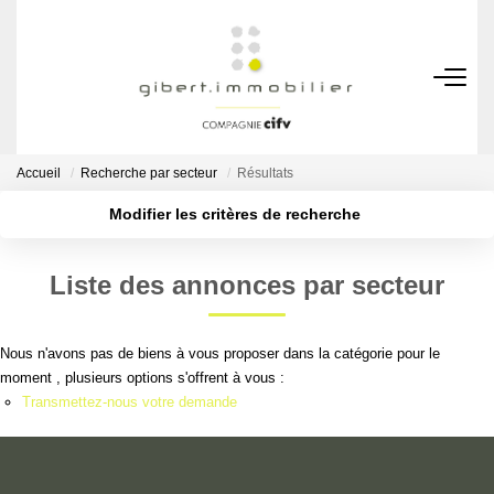
ACHETER
Maisons
Accueil
Recherche par secteur
Résultats
Appartements
Modifier les critères de recherche
Localisation
Type de transaction
Locaux Professionnels
Acheter
Localisation
Parkings
Liste des annonces par secteur
Type de bien
Sélectionnez...
Nb pièces min.
Immeubles
Terrains
Nous n'avons pas de biens à vous proposer dans la catégorie pour le
Plus de critères
Budget max
moment , plusieurs options s'offrent à vous :
Transmettez-nous votre demande
Créer une alerte
LOUER
Appartements