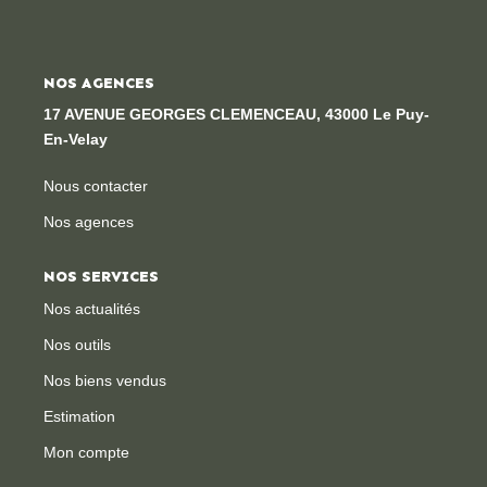
Locaux Professionnels
Maisons
NOS AGENCES
Dossier De Candidature
17 AVENUE GEORGES CLEMENCEAU, 43000 Le Puy-
En-Velay
ESTIMER
Nous contacter
Nos agences
MON COMPTE
NOS SERVICES
NOTRE AGENCE
Nos actualités
Nos outils
Notre Histoire
Nos biens vendus
Nos Services
Estimation
Newsletters
Mon compte
Nous Rejoindre