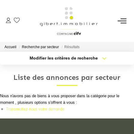
ACHETER
Maisons
Accueil
Recherche par secteur
Résultats
Appartements
Modifier les critères de recherche
Type de transaction
Localisation
Locaux Professionnels
Acheter
Localisation
Parkings
Liste des annonces par secteur
Type de bien
Sélectionnez...
Nb pièces min.
Immeubles
Terrains
Nous n'avons pas de biens à vous proposer dans la catégorie pour le
Plus de critères
Budget max
moment , plusieurs options s'offrent à vous :
Transmettez-nous votre demande
Créer une alerte
LOUER
Appartements