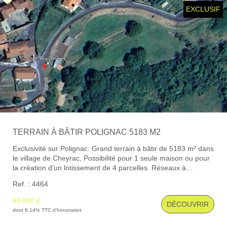
EXCLUSIF
Locaux Professionnels
Maisons
Dossier De Candidature
ESTIMER
MON COMPTE
TERRAIN À BÂTIR POLIGNAC 5183 M2
NOTRE AGENCE
Exclusivité sur Polignac: Grand terrain à bâtir de 5183 m² dans
le village de Cheyrac, Possibilité pour 1 seule maison ou pour
Notre Histoire
la création d'un lotissement de 4 parcelles. Réseaux à
proximité immédiate et égouts sur la parcelle. 2 accès
Nos Services
Ref. : 4464
desservent la parcelle. Cu positif pour plusieurs maisons
(novembre 2024) Etude des sols disponible sur demande. A
Newsletters
85 000 €
DÉCOUVRIR
découvrir rapidement!
dont 8.14% TTC d'honoraires
Nous Rejoindre