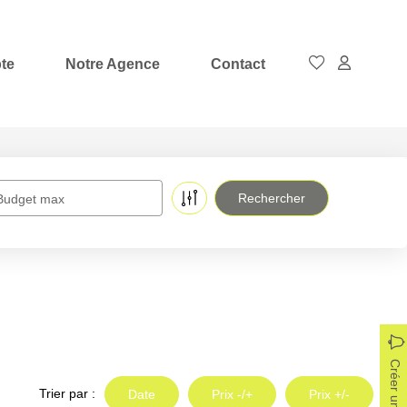
te
Notre Agence
Contact
Budget max
Créer une alerte
Trier par :
Date
Prix -/+
Prix +/-