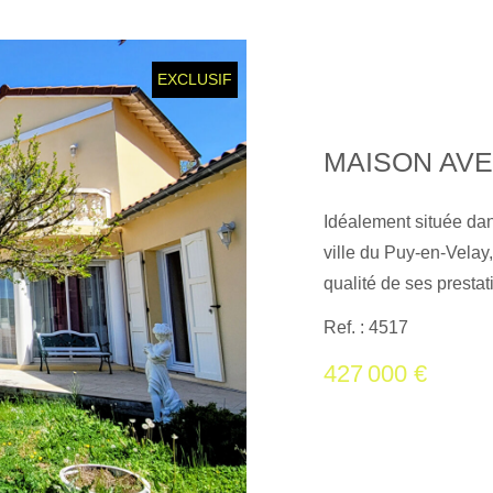
EXCLUSIF
Idéalement située dan
ville du Puy-en-Velay,
qualité de ses prestat
un intérieur spacieux et lumineux de 190 m
Ref. : 4517
: un vaste espace de 
427 000 €
cuisine équipée de 1
pour chacune une sall
bénéficierez d'un stu
activité libérale ou un