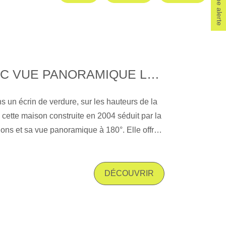
MAISON AVEC VUE PANORAMIQUE LE PUY-EN-VELAY
s un écrin de verdure, sur les hauteurs de la
 cette maison construite en 2004 séduit par la
ions et sa vue panoramique à 180°. Elle offre
² habitables comprenant
vie d'environ 60 m² (séjour + véranda), une
8 m², un bureau, 3 chambres spacieuses avec
DÉCOUVRIR
e d'eau privative. Au sous-sol, vous
dio indépendant de 29 m², idéal pour une
 investissement locatif. En dépendances: une