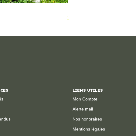
terrasse avec pergola, 2 vérandas, un garage pour 1 voiture, 
lingerie, une belle cav
1
paysagé de 886 m², parfaitement aménagé et entretenu. De
nombreux arbres et ma
extérieurs et peuvent être alimentés p
d'eau de pluie de 3000 L. Un bien rare alliant calme, confort et
panorama exceptionnel. « Consultez l'ensemble de no
disponibles sur notre s
"Gibert Immobilier, v
depuis plus de 50 an
location, gestion loca
ICES
LIENS UTILES
de biens et syndic de 
és
Mon Compte
Alerte mail
endus
Nos honoraires
Mentions légales