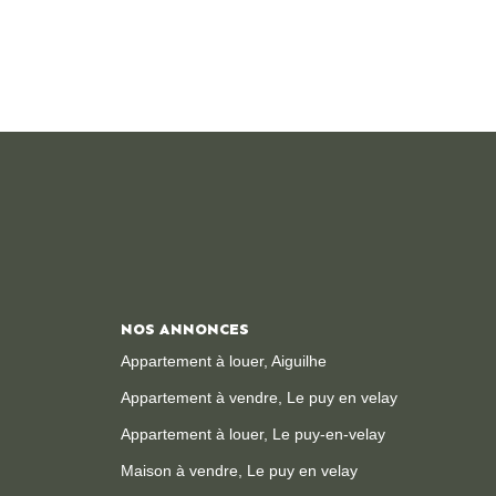
une
e... À l'extérieur, vous profiterez d'un terrain
ssifs fleuris structurent les espaces
ar la cuve de récupération
s biens
ite internet : www.gibert-immobilier.fr. »
otre agence immobilière au Puy-en-Velay
s, vous accompagne dans tous vos projets de
tive, transaction, vente, assurance, estimation
NOS ANNONCES
copropriété sur Le Puy et ses alentours."
Appartement à louer, Aiguilhe
Appartement à vendre, Le puy en velay
Appartement à louer, Le puy-en-velay
Maison à vendre, Le puy en velay