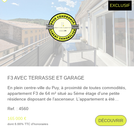
EXCLUSIF
Locaux Professionnels
Maisons
Dossier De Candidature
ESTIMER
MON COMPTE
F3 AVEC TERRASSE ET GARAGE
NOTRE AGENCE
En plein centre-ville du Puy, à proximité de toutes commodités,
appartement F3 de 64 m² situé au 5ème étage d'une petite
Notre Histoire
résidence disposant de l'ascenseur. L'appartement a été
rénové intégralement en 2013. Agencement: Ce logement
Nos Services
Ref. : 4560
dispose d'un séjour de 23 m² donnant sur une belle terrasse
exposée sud sans vis-à-vis et profitant d'une vue dégagée (Un
Newsletters
165 000 €
DÉCOUVRIR
store banne et un pare-soleil vertical complètent l'ensemble),
dont 6.66% TTC d'honoraires
Nous Rejoindre
un bureau de 8.60 m², une cuisine équipée avec un coin
buanderie donnant accès au balcon arrière, un espace nuit