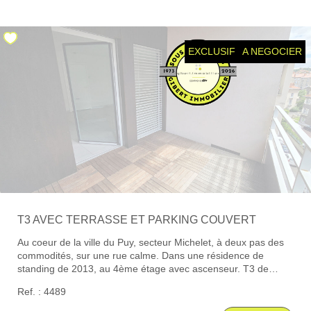
avec une chambre de 9.40 m², un wc et une salle d'eau
récente. Précisions: Les menuiseries sont en double vitrage
CONTACT
avec volets roulants électriques. Le chauffage est individuel
gaz. En annexes: une grande cave au sous-sol et un garage
EXCLUSIF
A NEGOCIER
(sans porte) de 15 m² à moins de 100 m de la résidence.
T3 AVEC TERRASSE ET PARKING COUVERT
Au coeur de la ville du Puy, secteur Michelet, à deux pas des
commodités, sur une rue calme. Dans une résidence de
standing de 2013, au 4ème étage avec ascenseur. T3 de
75m², prêt à être habité, traversant EST/OUEST Une belle
Ref. : 4489
pièce de vie de 36 m² avec cuisine équipée/séjour/salon accès
à la terrasse de 7m² , deux chambres au calme, une salle