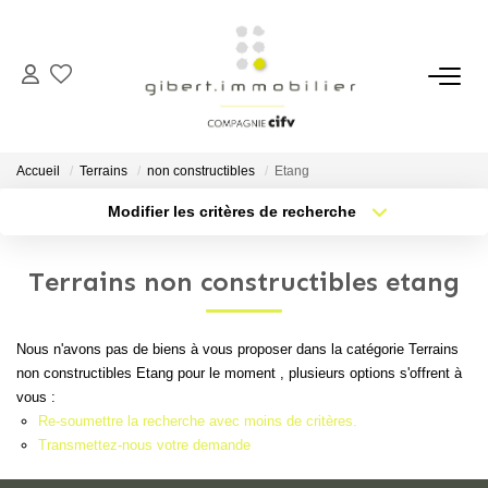
ACHETER
Maisons
Accueil
Terrains
non constructibles
Etang
Appartements
Modifier les critères de recherche
Type de transaction
Localisation
Locaux Professionnels
Acheter
Localisation
Parkings
Terrains non constructibles etang
Type de bien
Sélectionnez...
Nb pièces min.
Immeubles
Terrains
Nous n'avons pas de biens à vous proposer dans la catégorie Terrains
Plus de critères
Budget max
non constructibles Etang pour le moment , plusieurs options s'offrent à
vous :
Créer une alerte
LOUER
Re-soumettre la recherche avec moins de critères.
Transmettez-nous votre demande
Appartements