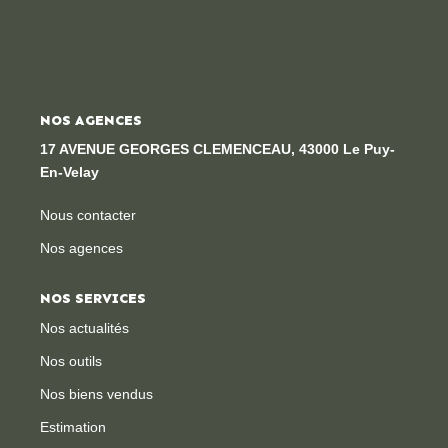
Locaux Professionnels
Maisons
Dossier De Candidature
NOS AGENCES
17 AVENUE GEORGES CLEMENCEAU, 43000 Le Puy-
ESTIMER
En-Velay
MON COMPTE
Nous contacter
Nos agences
NOTRE AGENCE
NOS SERVICES
Notre Histoire
Nos actualités
Nos Services
Nos outils
Newsletters
Nos biens vendus
Nous Rejoindre
Estimation