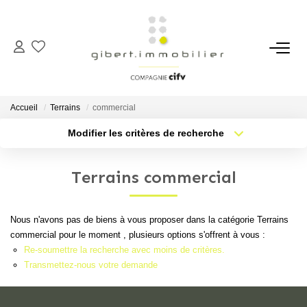
ACHETER
Maisons
Accueil
Terrains
commercial
Appartements
Modifier les critères de recherche
Type de transaction
Localisation
Locaux Professionnels
Acheter
Localisation
Parkings
Terrains commercial
Type de bien
Sélectionnez...
Nb pièces min.
Immeubles
Terrains
Nous n'avons pas de biens à vous proposer dans la catégorie Terrains
Plus de critères
Budget max
commercial pour le moment , plusieurs options s'offrent à vous :
Re-soumettre la recherche avec moins de critères.
Créer une alerte
LOUER
Transmettez-nous votre demande
Appartements