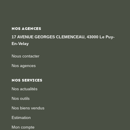
Locaux Professionnels
Maisons
Dossier De Candidature
NOS AGENCES
17 AVENUE GEORGES CLEMENCEAU, 43000 Le Puy-
En-Velay
ESTIMER
Nous contacter
MON COMPTE
Nos agences
NOTRE AGENCE
NOS SERVICES
Nos actualités
Notre Histoire
Nos outils
Nos Services
Nos biens vendus
Newsletters
Estimation
Nous Rejoindre
Mon compte