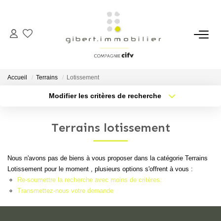
ACHETER
Maisons
Accueil
Terrains
Lotissement
Appartements
Modifier les critères de recherche
Type de transaction
Localisation
Locaux Professionnels
Acheter
Localisation
Parkings
Terrains lotissement
Type de bien
Sélectionnez...
Nb pièces min.
Immeubles
Terrains
Nous n'avons pas de biens à vous proposer dans la catégorie Terrains
Plus de critères
Budget max
Lotissement pour le moment , plusieurs options s'offrent à vous :
Re-soumettre la recherche avec moins de critères.
Créer une alerte
LOUER
Transmettez-nous votre demande
Appartements