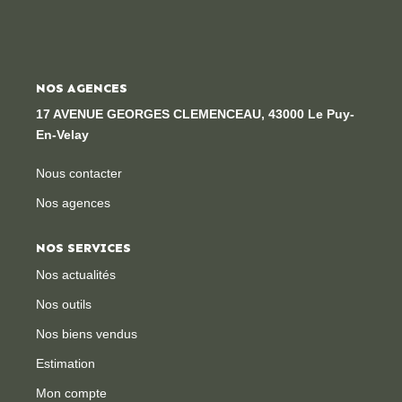
Locaux Professionnels
Maisons
Dossier De Candidature
NOS AGENCES
17 AVENUE GEORGES CLEMENCEAU, 43000 Le Puy-
En-Velay
ESTIMER
Nous contacter
MON COMPTE
Nos agences
NOTRE AGENCE
NOS SERVICES
Nos actualités
Notre Histoire
Nos outils
Nos Services
Nos biens vendus
Newsletters
Estimation
Nous Rejoindre
Mon compte