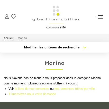
ACHETER
Maisons
Accueil
Marina
Appartements
Modifier les critères de recherche
Type de transaction
Localisation
Locaux Professionnels
Acheter
Localisation
Parkings
Marina
Type de bien
Sélectionnez...
Nb pièces min.
Immeubles
Terrains
Nous n'avons pas de biens à vous proposer dans la catégorie Marina
Plus de critères
Budget max
pour le moment , plusieurs options s'offrent à vous :
Voir
la liste de nos annonces
ou
nos annonces triées par ville.
Créer une alerte
LOUER
Transmettez-nous votre demande
Appartements