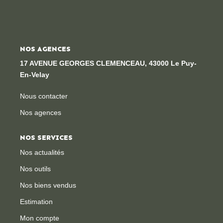
Locaux Professionnels
Maisons
Dossier De Candidature
NOS AGENCES
17 AVENUE GEORGES CLEMENCEAU, 43000 Le Puy-
En-Velay
ESTIMER
Nous contacter
MON COMPTE
Nos agences
NOTRE AGENCE
NOS SERVICES
Nos actualités
Notre Histoire
Nos outils
Nos Services
Nos biens vendus
Newsletters
Estimation
Nous Rejoindre
Mon compte