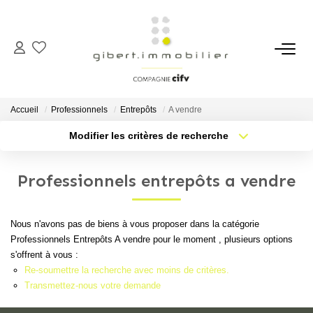
ACHETER
Maisons
Accueil
Professionnels
Entrepôts
A vendre
Appartements
Modifier les critères de recherche
Type de transaction
Localisation
Locaux Professionnels
Acheter
Localisation
Parkings
Professionnels entrepôts a vendre
Type de bien
Sélectionnez...
Nb pièces min.
Immeubles
Terrains
Nous n'avons pas de biens à vous proposer dans la catégorie
Plus de critères
Budget max
Professionnels Entrepôts A vendre pour le moment , plusieurs options
s'offrent à vous :
Créer une alerte
LOUER
Re-soumettre la recherche avec moins de critères.
Transmettez-nous votre demande
Appartements