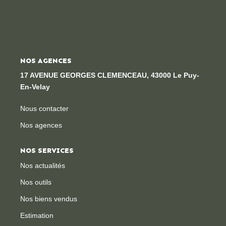
Locaux Professionnels
Maisons
Dossier De Candidature
NOS AGENCES
17 AVENUE GEORGES CLEMENCEAU, 43000 Le Puy-
ESTIMER
En-Velay
MON COMPTE
Nous contacter
Nos agences
NOTRE AGENCE
NOS SERVICES
Notre Histoire
Nos actualités
Nos Services
Nos outils
Newsletters
Nos biens vendus
Nous Rejoindre
Estimation