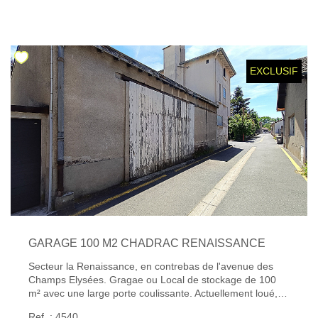
immobilier.fr. » "Gibert Immobilier, votre agence
immobilière au Puy-en-Velay depuis plus de 50 ans, vous
accompagne dans tous vos projets de location, gestion
CONTACT
locative, transaction, vente, assurance, estimation de
biens et syndic de copropriété sur Le Puy et ses
alentours."
EXCLUSIF
GARAGE 100 M2 CHADRAC RENAISSANCE
Secteur la Renaissance, en contrebas de l'avenue des
Champs Elysées. Gragae ou Local de stockage de 100
m² avec une large porte coulissante. Actuellement loué, il
sera libre au 31/10/2026. « Consultez l'ensemble de nos
Ref. : 4540