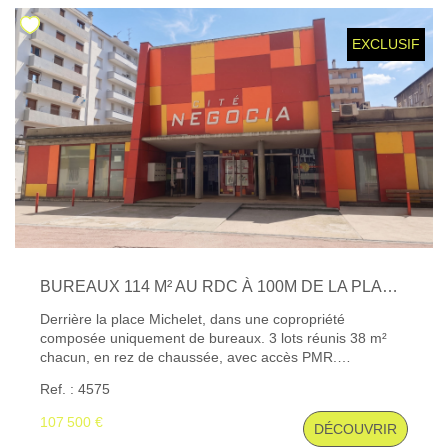
Locaux Professionnels
EXCLUSIF
Maisons
Dossier De Candidature
ESTIMER
MON COMPTE
NOTRE AGENCE
BUREAUX 114 M² AU RDC À 100M DE LA PLACE MICHELET
Derrière la place Michelet, dans une copropriété
Notre Histoire
composée uniquement de bureaux. 3 lots réunis 38 m²
chacun, en rez de chaussée, avec accès PMR.
Nos Services
Cloisonnés en 4 bureaux, un coin kitchenette, des
Ref. : 4575
Newsletters
toilettes. Chauffage collectif. Très bon état général.
Exclusivité Gibert Immobilier « Consultez l'ensemble de
107 500 €
Nous Rejoindre
DÉCOUVRIR
nos biens disponibles sur notre site internet : www.gibert-