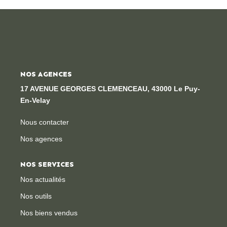
Locaux Professionnels
Maisons
Dossier De Candidature
NOS AGENCES
ESTIMER
17 AVENUE GEORGES CLEMENCEAU, 43000 Le Puy-
En-Velay
MON COMPTE
Nous contacter
Nos agences
NOTRE AGENCE
NOS SERVICES
Notre Histoire
Nos actualités
Nos Services
Nos outils
Newsletters
Nos biens vendus
Nous Rejoindre