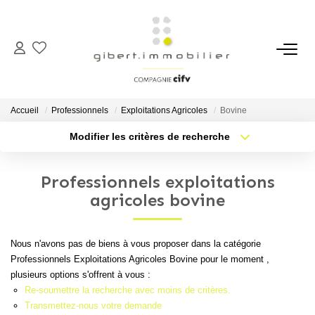
ACHETER
Maisons
Accueil
Professionnels
Exploitations Agricoles
Bovine
Appartements
Modifier les critères de recherche
Type de transaction
Localisation
Locaux Professionnels
Acheter
Localisation
Parkings
Professionnels exploitations
Type de bien
Sélectionnez...
Nb pièces min.
agricoles bovine
Immeubles
Terrains
Plus de critères
Budget max
Nous n'avons pas de biens à vous proposer dans la catégorie
Professionnels Exploitations Agricoles Bovine pour le moment ,
Créer une alerte
LOUER
plusieurs options s'offrent à vous :
Re-soumettre la recherche avec moins de critères.
Appartements
Transmettez-nous votre demande