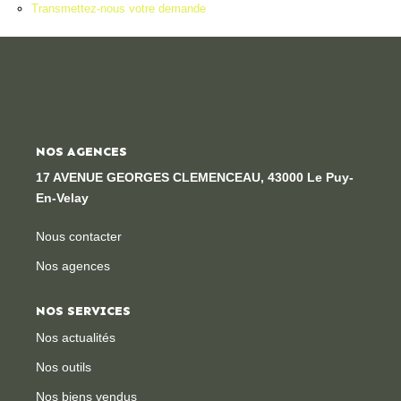
Transmettez-nous votre demande
Locaux Professionnels
Maisons
Dossier De Candidature
ESTIMER
NOS AGENCES
17 AVENUE GEORGES CLEMENCEAU, 43000 Le Puy-
MON COMPTE
En-Velay
Nous contacter
NOTRE AGENCE
Nos agences
Notre Histoire
NOS SERVICES
Nos Services
Nos actualités
Newsletters
Nos outils
Nous Rejoindre
Nos biens vendus