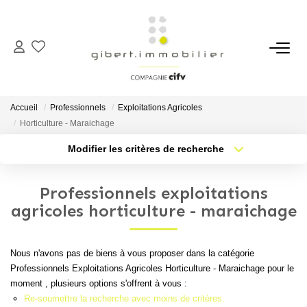
ACHETER
Maisons
Accueil
Professionnels
Exploitations Agricoles
Appartements
Horticulture - Maraichage
Locaux Professionnels
Modifier les critères de recherche
Type de transaction
Localisation
Parkings
Acheter
Localisation
Professionnels exploitations
Immeubles
Type de bien
Sélectionnez...
Nb pièces min.
agricoles horticulture - maraichage
Terrains
Plus de critères
Budget max
Nous n'avons pas de biens à vous proposer dans la catégorie
LOUER
Professionnels Exploitations Agricoles Horticulture - Maraichage pour le
Créer une alerte
moment , plusieurs options s'offrent à vous :
Appartements
Re-soumettre la recherche avec moins de critères.