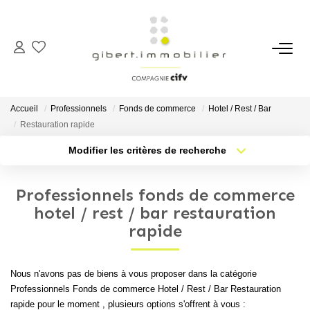
ACHETER
Maisons
Accueil
Professionnels
Fonds de commerce
Hotel / Rest / Bar
Appartements
Restauration rapide
Locaux Professionnels
Modifier les critères de recherche
Type de transaction
Localisation
Parkings
Acheter
Localisation
Professionnels fonds de commerce
Immeubles
Type de bien
Sélectionnez...
Nb pièces min.
hotel / rest / bar restauration
Terrains
rapide
Plus de critères
Budget max
LOUER
Nous n'avons pas de biens à vous proposer dans la catégorie
Créer une alerte
Professionnels Fonds de commerce Hotel / Rest / Bar Restauration
Appartements
rapide pour le moment , plusieurs options s'offrent à vous :