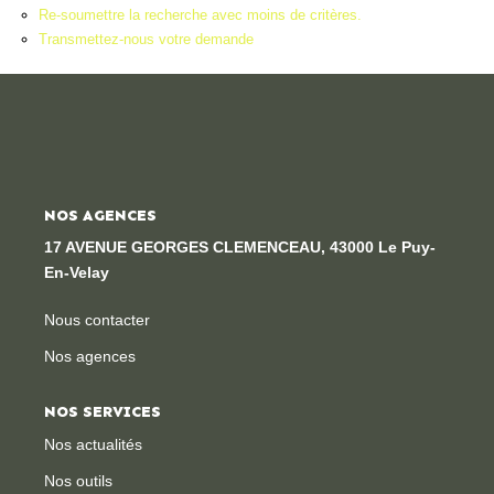
Re-soumettre la recherche avec moins de critères.
Locaux Professionnels
Transmettez-nous votre demande
Maisons
Dossier De Candidature
ESTIMER
NOS AGENCES
MON COMPTE
17 AVENUE GEORGES CLEMENCEAU, 43000 Le Puy-
En-Velay
NOTRE AGENCE
Nous contacter
Nos agences
Notre Histoire
Nos Services
NOS SERVICES
Newsletters
Nos actualités
Nous Rejoindre
Nos outils