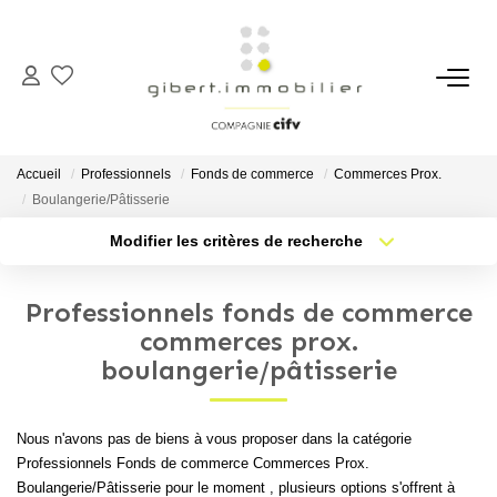
ACHETER
Maisons
Accueil
Professionnels
Fonds de commerce
Commerces Prox.
Appartements
Boulangerie/Pâtisserie
Locaux Professionnels
Modifier les critères de recherche
Type de transaction
Localisation
Parkings
Acheter
Localisation
Professionnels fonds de commerce
Immeubles
Type de bien
Sélectionnez...
Nb pièces min.
commerces prox.
Terrains
boulangerie/pâtisserie
Plus de critères
Budget max
LOUER
Nous n'avons pas de biens à vous proposer dans la catégorie
Créer une alerte
Professionnels Fonds de commerce Commerces Prox.
Appartements
Boulangerie/Pâtisserie pour le moment , plusieurs options s'offrent à