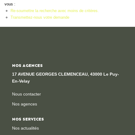
vous :
Locaux Professionnels
Re-soumettre la recherche avec moins de critères.
Maisons
Transmettez-nous votre demande
Dossier De Candidature
ESTIMER
MON COMPTE
NOS AGENCES
17 AVENUE GEORGES CLEMENCEAU, 43000 Le Puy-
En-Velay
NOTRE AGENCE
Nous contacter
Notre Histoire
Nos agences
Nos Services
Newsletters
NOS SERVICES
Nous Rejoindre
Nos actualités