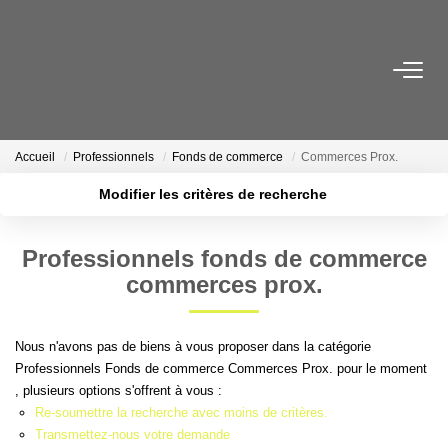
ACHETER
Maisons
Accueil
Professionnels
Fonds de commerce
Commerces Prox.
Appartements
Modifier les critères de recherche
Locaux Professionnels
Localisation
Type de transaction
Nb pièces min.
Parkings
Professionnels fonds de commerce
Type de bien
Immeubles
commerces prox.
Plus de critères
Budget max
Terrains
Créer une alerte
Nous n'avons pas de biens à vous proposer dans la catégorie
Professionnels Fonds de commerce Commerces Prox. pour le moment
LOUER
, plusieurs options s'offrent à vous :
Re-soumettre la recherche avec moins de critères.
Appartements
Transmettez-nous votre demande