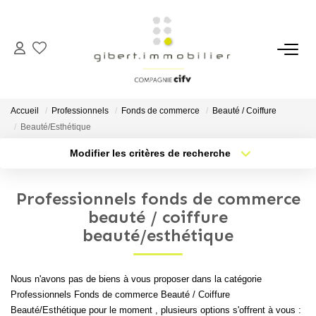
ACHETER
Maisons
Accueil
Professionnels
Fonds de commerce
Beauté / Coiffure
Appartements
Beauté/Esthétique
Locaux Professionnels
Modifier les critères de recherche
Type de transaction
Localisation
Parkings
Acheter
Localisation
Professionnels fonds de commerce
Immeubles
Type de bien
Sélectionnez...
Nb pièces min.
beauté / coiffure
Terrains
beauté/esthétique
Plus de critères
Budget max
LOUER
Nous n'avons pas de biens à vous proposer dans la catégorie
Créer une alerte
Professionnels Fonds de commerce Beauté / Coiffure
Appartements
Beauté/Esthétique pour le moment , plusieurs options s'offrent à vous :