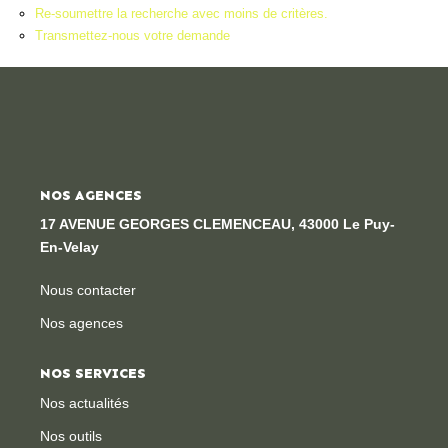
Re-soumettre la recherche avec moins de critères.
Locaux Professionnels
Transmettez-nous votre demande
Maisons
Dossier De Candidature
ESTIMER
NOS AGENCES
MON COMPTE
17 AVENUE GEORGES CLEMENCEAU, 43000 Le Puy-
En-Velay
NOTRE AGENCE
Nous contacter
Nos agences
Notre Histoire
Nos Services
NOS SERVICES
Newsletters
Nos actualités
Nous Rejoindre
Nos outils