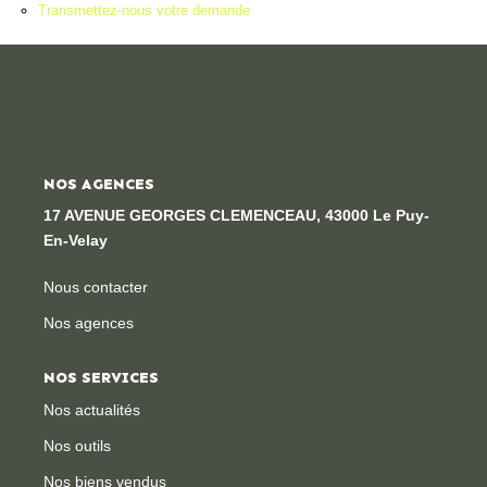
Transmettez-nous votre demande
Locaux Professionnels
Maisons
Dossier De Candidature
ESTIMER
NOS AGENCES
17 AVENUE GEORGES CLEMENCEAU, 43000 Le Puy-
MON COMPTE
En-Velay
Nous contacter
NOTRE AGENCE
Nos agences
Notre Histoire
NOS SERVICES
Nos Services
Nos actualités
Newsletters
Nos outils
Nous Rejoindre
Nos biens vendus