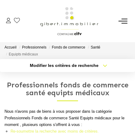
ACHETER
Maisons
Accueil
Professionnels
Fonds de commerce
Santé
Appartements
Equipts médicaux
Locaux Professionnels
Modifier les critères de recherche
Type de transaction
Localisation
Parkings
Acheter
Localisation
Professionnels fonds de commerce
Immeubles
Type de bien
Sélectionnez...
Nb pièces min.
santé equipts médicaux
Terrains
Plus de critères
Budget max
Nous n'avons pas de biens à vous proposer dans la catégorie
LOUER
Professionnels Fonds de commerce Santé Equipts médicaux pour le
Créer une alerte
moment , plusieurs options s'offrent à vous :
Appartements
Re-soumettre la recherche avec moins de critères.