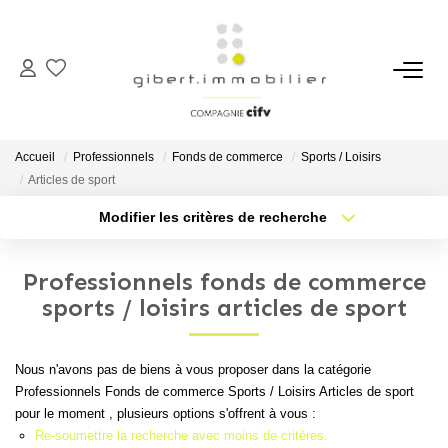
ACHETER
Maisons
Accueil
Professionnels
Fonds de commerce
Sports / Loisirs
Appartements
Articles de sport
Locaux Professionnels
Modifier les critères de recherche
Type de transaction
Localisation
Parkings
Acheter
Localisation
Professionnels fonds de commerce
Immeubles
Type de bien
Sélectionnez...
Nb pièces min.
sports / loisirs articles de sport
Terrains
Plus de critères
Budget max
Nous n'avons pas de biens à vous proposer dans la catégorie
LOUER
Professionnels Fonds de commerce Sports / Loisirs Articles de sport
Créer une alerte
pour le moment , plusieurs options s'offrent à vous :
Appartements
Re-soumettre la recherche avec moins de critères.