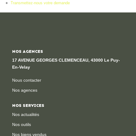
Transmettez-nous votre demande
Locaux Professionnels
Maisons
Dossier De Candidature
ESTIMER
NOS AGENCES
17 AVENUE GEORGES CLEMENCEAU, 43000 Le Puy-
MON COMPTE
En-Velay
Nous contacter
NOTRE AGENCE
Nos agences
Notre Histoire
NOS SERVICES
Nos Services
Nos actualités
Newsletters
Nos outils
Nous Rejoindre
Nos biens vendus