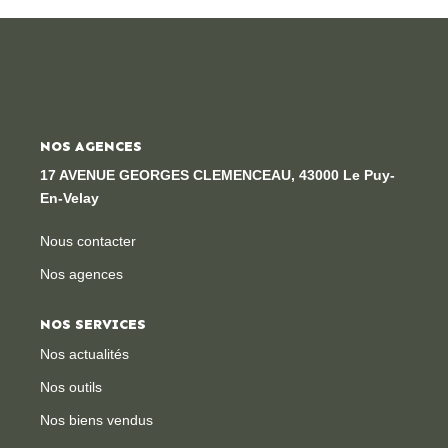
Locaux Professionnels
Maisons
Dossier De Candidature
NOS AGENCES
ESTIMER
17 AVENUE GEORGES CLEMENCEAU, 43000 Le Puy-
En-Velay
MON COMPTE
Nous contacter
Nos agences
NOTRE AGENCE
NOS SERVICES
Notre Histoire
Nos actualités
Nos Services
Nos outils
Newsletters
Nos biens vendus
Nous Rejoindre