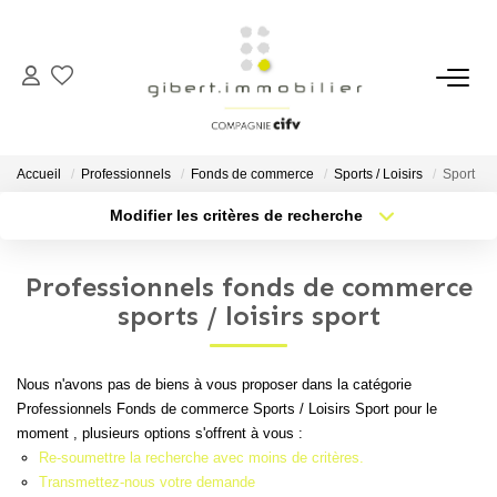
ACHETER
Maisons
Accueil
Professionnels
Fonds de commerce
Sports / Loisirs
Sport
Appartements
Modifier les critères de recherche
Type de transaction
Localisation
Locaux Professionnels
Acheter
Localisation
Parkings
Professionnels fonds de commerce
Type de bien
Sélectionnez...
Nb pièces min.
sports / loisirs sport
Immeubles
Terrains
Plus de critères
Budget max
Nous n'avons pas de biens à vous proposer dans la catégorie
Professionnels Fonds de commerce Sports / Loisirs Sport pour le
Créer une alerte
LOUER
moment , plusieurs options s'offrent à vous :
Re-soumettre la recherche avec moins de critères.
Appartements
Transmettez-nous votre demande