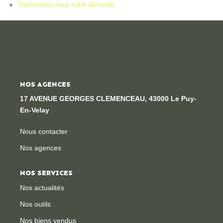
Transmettez-nous votre demande
Locaux Professionnels
Maisons
Dossier De Candidature
ESTIMER
NOS AGENCES
17 AVENUE GEORGES CLEMENCEAU, 43000 Le Puy-
MON COMPTE
En-Velay
Nous contacter
NOTRE AGENCE
Nos agences
Notre Histoire
NOS SERVICES
Nos Services
Nos actualités
Newsletters
Nos outils
Nous Rejoindre
Nos biens vendus