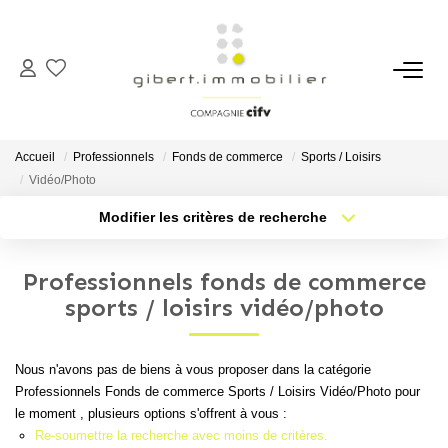
ACHETER
Maisons
Accueil
Professionnels
Fonds de commerce
Sports / Loisirs
Appartements
Vidéo/Photo
Locaux Professionnels
Modifier les critères de recherche
Type de transaction
Localisation
Parkings
Acheter
Localisation
Professionnels fonds de commerce
Immeubles
Type de bien
Sélectionnez...
Nb pièces min.
sports / loisirs vidéo/photo
Terrains
Plus de critères
Budget max
Nous n'avons pas de biens à vous proposer dans la catégorie
LOUER
Professionnels Fonds de commerce Sports / Loisirs Vidéo/Photo pour
Créer une alerte
le moment , plusieurs options s'offrent à vous :
Appartements
Re-soumettre la recherche avec moins de critères.