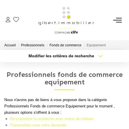
ACHETER
Maisons
Accueil
Professionnels
Fonds de commerce
Equipement
Appartements
Modifier les critères de recherche
Type de transaction
Localisation
Locaux Professionnels
Acheter
Localisation
Parkings
Professionnels fonds de commerce
Type de bien
Sélectionnez...
Nb pièces min.
equipement
Immeubles
Terrains
Plus de critères
Budget max
Nous n'avons pas de biens à vous proposer dans la catégorie
Professionnels Fonds de commerce Equipement pour le moment ,
Créer une alerte
LOUER
plusieurs options s'offrent à vous :
Re-soumettre la recherche avec moins de critères.
Appartements
Transmettez-nous votre demande