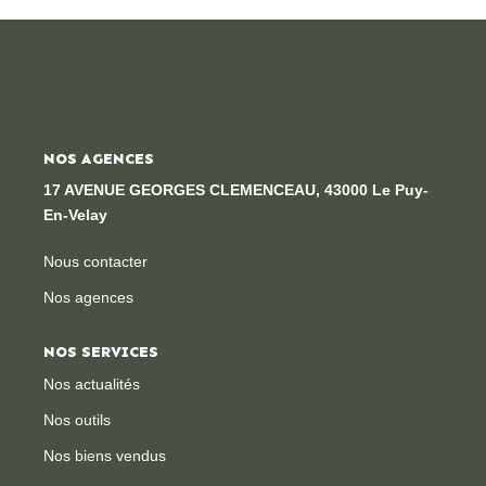
Locaux Professionnels
Maisons
Dossier De Candidature
NOS AGENCES
ESTIMER
17 AVENUE GEORGES CLEMENCEAU, 43000 Le Puy-
En-Velay
MON COMPTE
Nous contacter
Nos agences
NOTRE AGENCE
NOS SERVICES
Notre Histoire
Nos actualités
Nos Services
Nos outils
Newsletters
Nos biens vendus
Nous Rejoindre