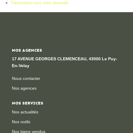
Transmettez-nous votre demande
Locaux Professionnels
Maisons
Dossier De Candidature
ESTIMER
NOS AGENCES
17 AVENUE GEORGES CLEMENCEAU, 43000 Le Puy-
MON COMPTE
En-Velay
Nous contacter
NOTRE AGENCE
Nos agences
Notre Histoire
NOS SERVICES
Nos Services
Nos actualités
Newsletters
Nos outils
Nous Rejoindre
Nos biens vendus