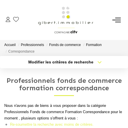
ACHETER
Maisons
Accueil
Professionnels
Fonds de commerce
Formation
Appartements
Correspondance
Locaux Professionnels
Modifier les critères de recherche
Type de transaction
Localisation
Parkings
Acheter
Localisation
Professionnels fonds de commerce
Immeubles
Type de bien
Sélectionnez...
Nb pièces min.
formation correspondance
Terrains
Plus de critères
Budget max
Nous n'avons pas de biens à vous proposer dans la catégorie
LOUER
Professionnels Fonds de commerce Formation Correspondance pour le
Créer une alerte
moment , plusieurs options s'offrent à vous :
Appartements
Re-soumettre la recherche avec moins de critères.