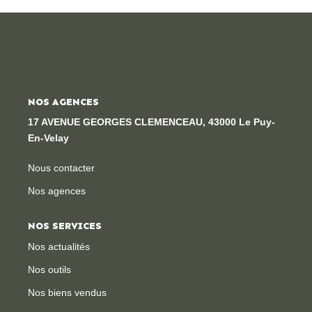
Locaux Professionnels
Maisons
Dossier De Candidature
NOS AGENCES
ESTIMER
17 AVENUE GEORGES CLEMENCEAU, 43000 Le Puy-
En-Velay
MON COMPTE
Nous contacter
Nos agences
NOTRE AGENCE
NOS SERVICES
Notre Histoire
Nos actualités
Nos Services
Nos outils
Newsletters
Nos biens vendus
Nous Rejoindre