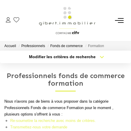
ACHETER
Maisons
Accueil
Professionnels
Fonds de commerce
Formation
Appartements
Modifier les critères de recherche
Type de transaction
Localisation
Locaux Professionnels
Acheter
Localisation
Parkings
Professionnels fonds de commerce
Type de bien
Sélectionnez...
Nb pièces min.
formation
Immeubles
Terrains
Plus de critères
Budget max
Nous n'avons pas de biens à vous proposer dans la catégorie
Professionnels Fonds de commerce Formation pour le moment ,
Créer une alerte
LOUER
plusieurs options s'offrent à vous :
Re-soumettre la recherche avec moins de critères.
Appartements
Transmettez-nous votre demande