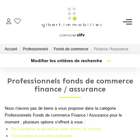
ACHETER
Maisons
Accueil
Professionnels
Fonds de commerce
Finance / Assurance
Appartements
Modifier les critères de recherche
Type de transaction
Localisation
Locaux Professionnels
Acheter
Localisation
Parkings
Professionnels fonds de commerce
Type de bien
Sélectionnez...
Nb pièces min.
finance / assurance
Immeubles
Terrains
Plus de critères
Budget max
Nous n'avons pas de biens à vous proposer dans la catégorie
Professionnels Fonds de commerce Finance / Assurance pour le
Créer une alerte
LOUER
moment , plusieurs options s'offrent à vous :
Re-soumettre la recherche avec moins de critères.
Appartements
Transmettez-nous votre demande