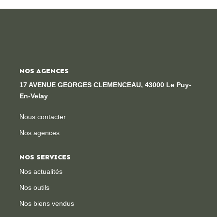
Locaux Professionnels
Maisons
Dossier De Candidature
NOS AGENCES
ESTIMER
17 AVENUE GEORGES CLEMENCEAU, 43000 Le Puy-
En-Velay
MON COMPTE
Nous contacter
Nos agences
NOTRE AGENCE
NOS SERVICES
Notre Histoire
Nos actualités
Nos Services
Nos outils
Newsletters
Nos biens vendus
Nous Rejoindre