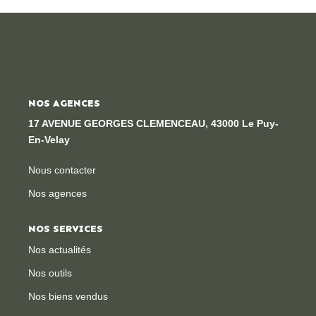
Locaux Professionnels
Maisons
Dossier De Candidature
NOS AGENCES
ESTIMER
17 AVENUE GEORGES CLEMENCEAU, 43000 Le Puy-
En-Velay
MON COMPTE
Nous contacter
Nos agences
NOTRE AGENCE
NOS SERVICES
Notre Histoire
Nos actualités
Nos Services
Nos outils
Newsletters
Nos biens vendus
Nous Rejoindre