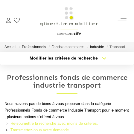
ACHETER
Maisons
Accueil
Professionnels
Fonds de commerce
Industrie
Transport
Appartements
Modifier les critères de recherche
Type de transaction
Localisation
Locaux Professionnels
Acheter
Localisation
Parkings
Professionnels fonds de commerce
Type de bien
Sélectionnez...
Nb pièces min.
industrie transport
Immeubles
Terrains
Plus de critères
Budget max
Nous n'avons pas de biens à vous proposer dans la catégorie
Professionnels Fonds de commerce Industrie Transport pour le moment
Créer une alerte
LOUER
, plusieurs options s'offrent à vous :
Re-soumettre la recherche avec moins de critères.
Appartements
Transmettez-nous votre demande