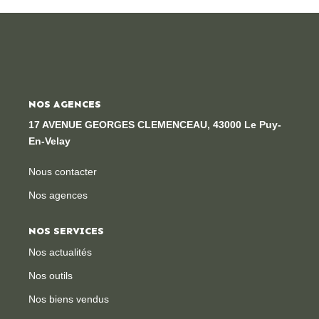
Locaux Professionnels
Maisons
Dossier De Candidature
NOS AGENCES
ESTIMER
17 AVENUE GEORGES CLEMENCEAU, 43000 Le Puy-
En-Velay
MON COMPTE
Nous contacter
Nos agences
NOTRE AGENCE
NOS SERVICES
Notre Histoire
Nos actualités
Nos Services
Nos outils
Newsletters
Nos biens vendus
Nous Rejoindre