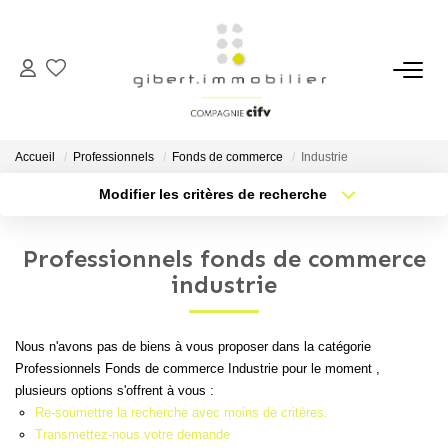
ACHETER
Maisons
Accueil
Professionnels
Fonds de commerce
Industrie
Appartements
Modifier les critères de recherche
Type de transaction
Localisation
Locaux Professionnels
Acheter
Localisation
Parkings
Professionnels fonds de commerce
Type de bien
Sélectionnez...
Nb pièces min.
industrie
Immeubles
Terrains
Plus de critères
Budget max
Nous n'avons pas de biens à vous proposer dans la catégorie
Professionnels Fonds de commerce Industrie pour le moment ,
Créer une alerte
LOUER
plusieurs options s'offrent à vous :
Re-soumettre la recherche avec moins de critères.
Appartements
Transmettez-nous votre demande