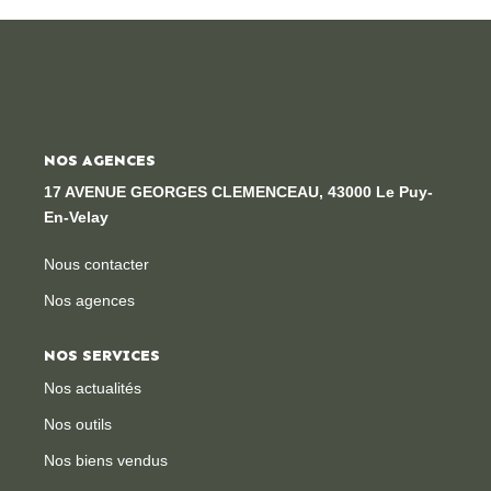
Locaux Professionnels
Maisons
Dossier De Candidature
NOS AGENCES
ESTIMER
17 AVENUE GEORGES CLEMENCEAU, 43000 Le Puy-
En-Velay
MON COMPTE
Nous contacter
Nos agences
NOTRE AGENCE
NOS SERVICES
Notre Histoire
Nos actualités
Nos Services
Nos outils
Newsletters
Nos biens vendus
Nous Rejoindre