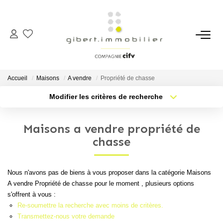
ACHETER
Maisons
Accueil
Maisons
A vendre
Propriété de chasse
Appartements
Modifier les critères de recherche
Type de transaction
Localisation
Locaux Professionnels
Acheter
Localisation
Parkings
Maisons a vendre propriété de
Type de bien
Sélectionnez...
Nb pièces min.
chasse
Immeubles
Terrains
Plus de critères
Budget max
Nous n'avons pas de biens à vous proposer dans la catégorie Maisons
A vendre Propriété de chasse pour le moment , plusieurs options
Créer une alerte
LOUER
s'offrent à vous :
Re-soumettre la recherche avec moins de critères.
Appartements
Transmettez-nous votre demande