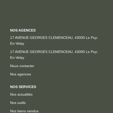
Locaux Professionnels
Maisons
Dossier De Candidature
NOS AGENCES
17 AVENUE GEORGES CLEMENCEAU, 43000 Le Puy-
ESTIMER
En-Velay
MON COMPTE
Nous contacter
Nos agences
NOTRE AGENCE
NOS SERVICES
Notre Histoire
Nos actualités
Nos Services
Nos outils
Newsletters
Nos biens vendus
Nous Rejoindre
Estimation