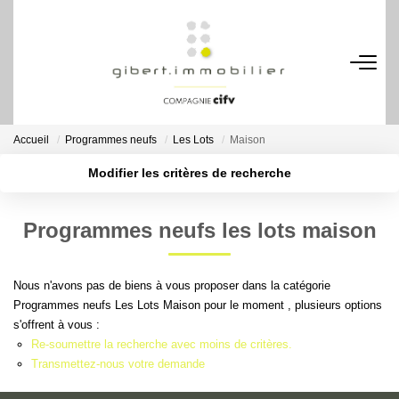
ACHETER
Maisons
Accueil
Programmes neufs
Les Lots
Maison
Appartements
Modifier les critères de recherche
Locaux Professionnels
Localisation
Type de transaction
Acheter
Localisation
Parkings
Programmes neufs les lots maison
Type de bien
Sélectionnez...
Nb pièces min.
Immeubles
Terrains
Nous n'avons pas de biens à vous proposer dans la catégorie
Plus de critères
Budget max
Programmes neufs Les Lots Maison pour le moment , plusieurs options
s'offrent à vous :
Créer une alerte
LOUER
Re-soumettre la recherche avec moins de critères.
Transmettez-nous votre demande
Appartements