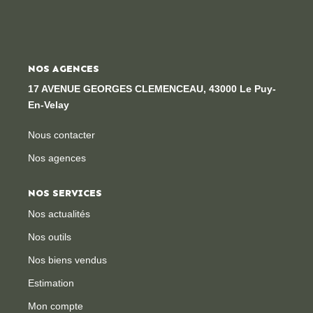
Locaux Professionnels
Maisons
Dossier De Candidature
NOS AGENCES
17 AVENUE GEORGES CLEMENCEAU, 43000 Le Puy-
En-Velay
ESTIMER
Nous contacter
MON COMPTE
Nos agences
NOTRE AGENCE
NOS SERVICES
Nos actualités
Notre Histoire
Nos outils
Nos Services
Nos biens vendus
Newsletters
Estimation
Nous Rejoindre
Mon compte