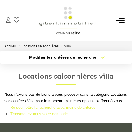
ACHETER
Maisons
Accueil
Locations saisonnières
Villa
Appartements
Modifier les critères de recherche
Type de transaction
Localisation
Locaux Professionnels
Acheter
Localisation
Parkings
Locations saisonnières villa
Type de bien
Sélectionnez...
Nb pièces min.
Immeubles
Terrains
Nous n'avons pas de biens à vous proposer dans la catégorie Locations
Plus de critères
Budget max
saisonnières Villa pour le moment , plusieurs options s'offrent à vous :
Re-soumettre la recherche avec moins de critères.
Créer une alerte
LOUER
Transmettez-nous votre demande
Appartements