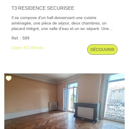
T3 RESIDENCE SECURISEE
Il se compose d'un hall desservant une cuisine
aménagée, une pièce de séjour, deux chambres, un
placard intégré, une salle d'eau et un wc séparé. Une
cave. Les informations sur les risques auxquels ce bien
Ref. : 589
est exposé sont disponibles sur le site Géorisques : www.
georisques. gouv. fr
Loyer 472 €/mois
DÉCOUVRIR