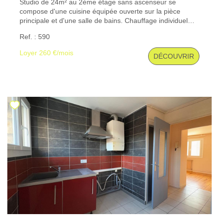
Studio de 24m² au 2ème étage sans ascenseur se
compose d'une cuisine équipée ouverte sur la pièce
principale et d'une salle de bains. Chauffage individuel
CONTACT
électrique. Stationnement à proximité. Les informations
Ref. : 590
sur les risques auxquels ce bien est exposé sont
disponibles sur le site Géorisques : www. georisques.
Loyer 260 €/mois
DÉCOUVRIR
gouv. fr