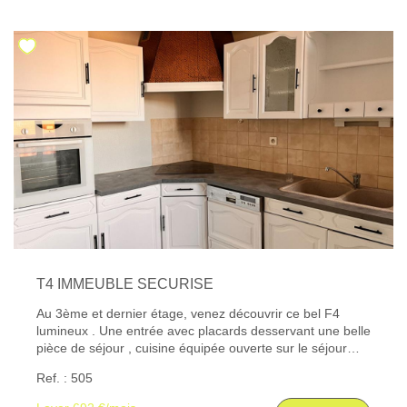
Les informations sur les risques auxquels ce bien est
exposé sont disponibles sur le site Géorisques : www.
georisques. gouv. fr
T4 IMMEUBLE SECURISE
Au 3ème et dernier étage, venez découvrir ce bel F4
lumineux . Une entrée avec placards desservant une belle
pièce de séjour , cuisine équipée ouverte sur le séjour
avec four, plaques et hottes et de nombreux rangements.
Ref. : 505
Il est composé de trois belles chambres. Les informations
sur les risques auxquels ce bien est exposé sont