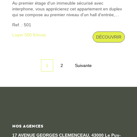
Au premier étage d'un immeuble sécurisé avec
interphone, vous apprécierez cet appartement en duplex
qui se compose au premier niveau d'un hall d'entrée,
d'une cuisine ouverte sur la pièce de séjour, d'un wc, d'un
Ref. : 501
escalier accédant au 2ème niveau avec deux chambres,
d'une salle de bains, d'un wc et d'une buanderie. Un
Loyer 500 €/mois
DÉCOUVRIR
garage spacieux pour deux véhicules. Les informations
sur les risques auxquels ce bien est exposé sont
disponibles sur le site Géorisques : www. georisques.
gouv. fr
1
2
Suivante
NOS AGENCES
17 AVENUE GEORGES CLEMENCEAU, 43000 Le Puy-