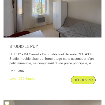
STUDIO LE PUY
LE PUY - Bd Carnot - Disponible tout de suite REF #396
Studio meublé situé au 4ème étage sans ascenseur d'un
petit immeuble, se composant d'une pièce principale, un
coin cuisine, une salle d'eau avec WC. Chauffage
Ref. : 396
électrique. Charges comprises : eau, électricité,
chauffage. Les informations sur les risques auxquels ce
Loyer 280 €/mois
DÉCOUVRIR
bien est exposé sont disponibles sur le site Géorisques :
www. georisques. gouv. fr