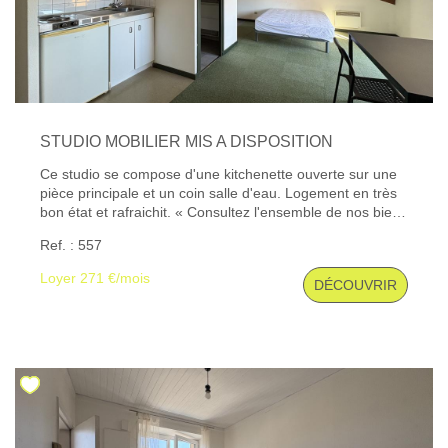
STUDIO MOBILIER MIS A DISPOSITION
Ce studio se compose d'une kitchenette ouverte sur une
pièce principale et un coin salle d'eau. Logement en très
bon état et rafraichit. « Consultez l'ensemble de nos biens
disponibles sur notre site internet : www.gibert-
Ref. : 557
immobilier.fr. » ''Gibert Immobilier, votre agence
immobilière au Puy-en-Velay depuis plus de 50 ans, vous
Loyer 271 €/mois
DÉCOUVRIR
accompagne dans tous vos projets de location, gestion
locative, transaction, vente, assurance, estimation de
biens et syndic de copropriété sur Le Puy et ses
alentours.'' Les informations sur les risques auxquels ce
bien est exposé sont disponibles sur le site Géorisques :
www. georisques. gouv. fr