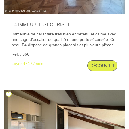
T4 IMMEUBLE SECURISEE
Immeuble de caractère très bien entretenu et calme avec
une cage d'escalier de qualité et une porte sécurisée. Ce
beau F4 dispose de grands placards et plusieurs pièces
agrémentées de magnifiques parquets en chêne et
Ref. : 566
cheminée décorative. Les trois chambres à l'arrière sont
au calme et dominent un très beau jardin privatif, une
Loyer 471 €/mois
DÉCOUVRIR
cuisine meublée et équipée d'une plaque de cuisson, une
salle de bains, une salle d'eau et une buanderie.
Chauffage individuel au gaz. Les informations sur les
risques auxquels ce bien est exposé sont disponibles sur
le site Géorisques : www. georisques. gouv. fr