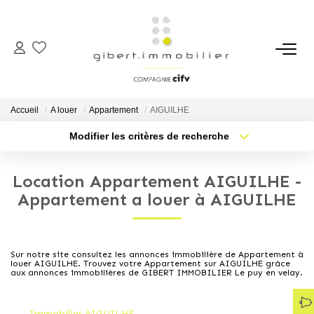
ACHETER
Maisons
Accueil
A louer
Appartement
AIGUILHE
Appartements
Modifier les critères de recherche
Type de transaction
Localisation
Locaux Professionnels
Acheter
Localisation
Parkings
Location Appartement AIGUILHE -
Type de bien
Sélectionnez...
Nb pièces min.
Appartement a louer à AIGUILHE
Immeubles
Terrains
Plus de critères
Budget max
Sur notre site consultez les annonces immobilière de Appartement à
louer AIGUILHE. Trouvez votre Appartement sur AIGUILHE grâce
Créer une alerte
LOUER
aux annonces immobilières de GIBERT IMMOBILIER Le puy en velay.
Appartements
Immobilier AIGUILHE