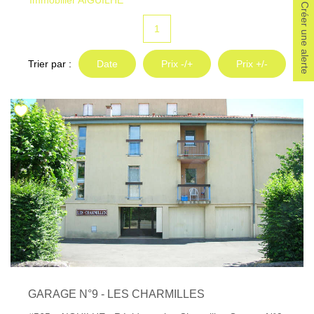
Immobilier AIGUILHE
Locaux Professionnels
Créer une alerte
Maisons
1
Dossier De Candidature
Trier par :
Date
Prix -/+
Prix +/-
ESTIMER
MON COMPTE
NOTRE AGENCE
Notre Histoire
Nos Services
Newsletters
Nous Rejoindre
GARAGE N°9 - LES CHARMILLES