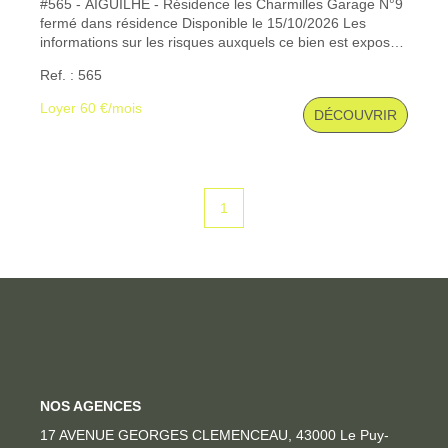
#565 - AIGUILHE - Résidence les Charmilles Garage N°9
fermé dans résidence Disponible le 15/10/2026 Les
CONTACT
informations sur les risques auxquels ce bien est exposé
sont disponibles sur le site Géorisques : www. georisques.
Ref. : 565
gouv. fr
Loyer 60 €/mois
DÉCOUVRIR
1
NOS AGENCES
17 AVENUE GEORGES CLEMENCEAU, 43000 Le Puy-