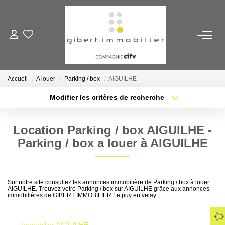
ACHETER
Maisons
Accueil
A louer
Parking / box
AIGUILHE
Appartements
Modifier les critères de recherche
Locaux Professionnels
Localisation
Type de transaction
Nb pièces min.
Parkings
Location Parking / box AIGUILHE -
Type de bien
Immeubles
Parking / box a louer à AIGUILHE
Plus de critères
Budget max
Terrains
Créer une alerte
Sur notre site consultez les annonces immobilière de Parking / box à louer
LOUER
AIGUILHE. Trouvez votre Parking / box sur AIGUILHE grâce aux annonces
immobilières de GIBERT IMMOBILIER Le puy en velay.
Appartements